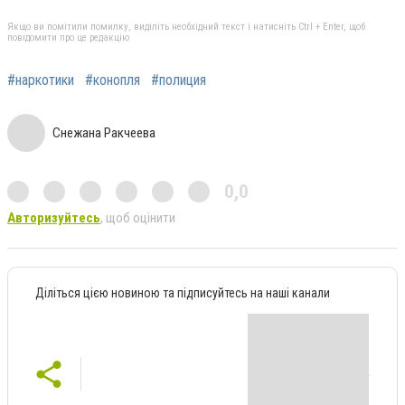
Якщо ви помітили помилку, виділіть необхідний текст і натисніть Ctrl + Enter, щоб
повідомити про це редакцію
#наркотики
#конопля
#полиция
Снежана Ракчеева
0,0
Авторизуйтесь
, щоб оцінити
Діліться цією новиною та підписуйтесь на наші канали