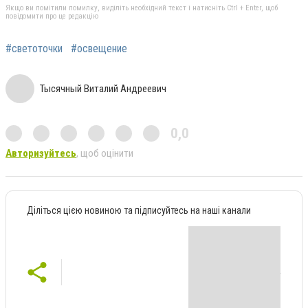
Якщо ви помітили помилку, виділіть необхідний текст і натисніть Ctrl + Enter, щоб
повідомити про це редакцію
#светоточки
#освещение
Тысячный Виталий Андреевич
0,0
Авторизуйтесь
, щоб оцінити
Діліться цією новиною та підписуйтесь на наші канали