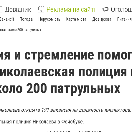
Довідник
Реклама на сайті
Оголо
Вакансії
Погода
Нерухомість
Карта міста
Довідкова
Питання
штат около 200 патрульных
я и стремление помо
иколаевская полиция
коло 200 патрульных
иколаеве открыта 191 вакансия на должность инспектора
льная полиция Николаева в Фейсбуке.