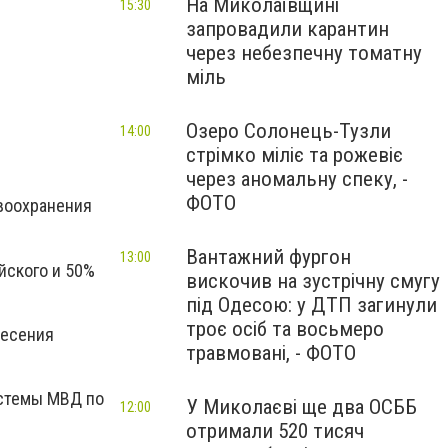
На Миколаївщині
15:30
запровадили карантин
через небезпечну томатну
міль
Озеро Солонець-Тузли
14:00
стрімко міліє та рожевіє
через аномальну спеку, -
ФОТО
воохранения
Вантажний фургон
13:00
йского и 50%
вискочив на зустрічну смугу
під Одесою: у ДТП загинули
троє осіб та восьмеро
несения
травмовані, - ФОТО
истемы МВД по
У Миколаєві ще два ОСББ
12:00
отримали 520 тисяч