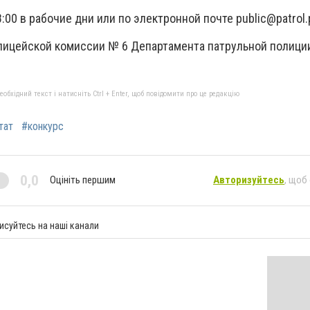
18:00 в рабочие дни или по электронной почте
public@patrol.
ицейской комиссии № 6 Департамента патрульной полиции 
бхідний текст і натисніть Ctrl + Enter, щоб повідомити про це редакцію
тат
#конкурс
0,0
Оцініть першим
Авторизуйтесь
, щоб
исуйтесь на наші канали