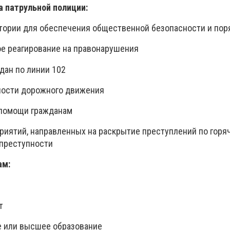
а патрульной полиции:
тории для обеспечения общественной безопасности и пор
е реагирование на правонарушения
дан по линии 102
ности дорожного движения
 помощи гражданам
иятий, направленных на раскрытие преступлений по горяч
 преступности
ам:
т
е или высшее образование