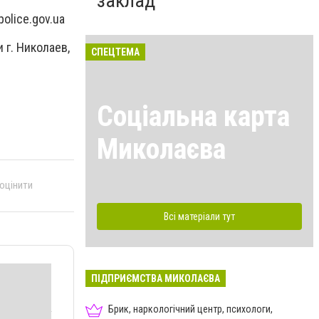
заклад
police.gov.ua
г. Николаев,
СПЕЦТЕМА
Соціальна карта
Миколаєва
 оцінити
Всі матеріали тут
ПІДПРИЄМСТВА МИКОЛАЄВА
Брик, наркологічний центр, психологи,