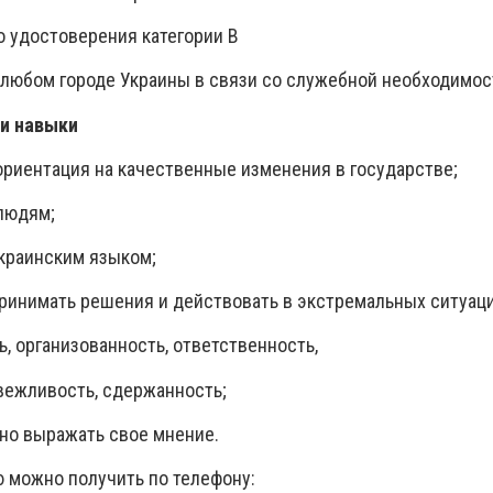
о удостоверения категории В
в любом городе Украины в связи со служебной необходимо
и навыки
ориентация на качественные изменения в государстве;
людям;
краинским языком;
ринимать решения и действовать в экстремальных ситуаци
, организованность, ответственность,
вежливость, сдержанность;
но выражать свое мнение.
 можно получить по телефону: