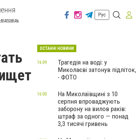
шення
Рус
-відповідь
ОСТАННІ НОВИНИ
гать
Трагедія на воді: у
16:09
Миколаєві затонув підліток,
 ищет
- ФОТО
На Миколаївщині з 10
16:00
серпня впроваджують
заборону на вилов раків:
.
штраф за одного — понад
3,3 тисячі гривень