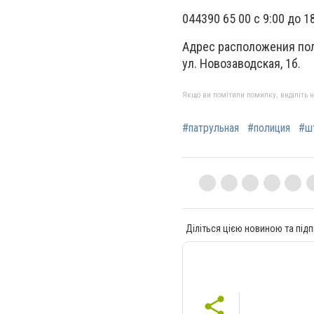
044390 65 00 с 9:00 до 
Адрес расположения пол
ул. Новозаводская, 1б.
Якщо ви помітили помилку, виділіть нео
#патрульная
#полиция
#ш
Діліться цією новиною та підп