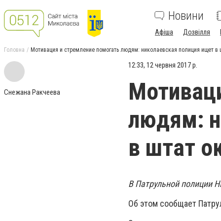
Новини
Афіша
Дозвілля
Головна
Мотивация и стремление помогать людям: николаевская полиция ищет в 
12:33, 12 червня 2017 р.
Мотиваци
Снежана Ракчеева
людям: н
в штат о
В Патрульной полиции Н
Об этом сообщает Патру