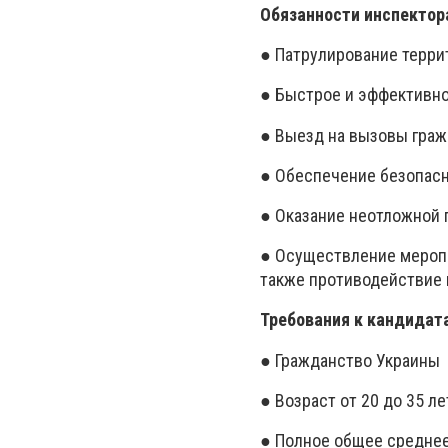
Обязанности инспектор
● Патрулирование терри
● Быстрое и эффективно
● Выезд на вызовы граж
● Обеспечение безопас
● Оказание неотложной
● Осуществление меропр
также противодействие
Требования к кандидат
● Гражданство Украины
● Возраст от 20 до 35 ле
● Полное общее средне