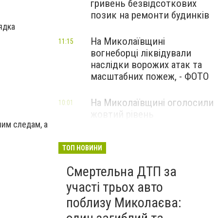
гривень безвідсоткових
позик на ремонти будинків
ядка
На Миколаївщині
11:15
вогнеборці ліквідували
наслідки ворожих атак та
масштабних пожеж, - ФОТО
На Миколаївщині оголосили
10:01
жовтий рівень
им следам, а
небезпечності: очікуються
сильні шквали вітру
ТОП НОВИНИ
Смертельна ДТП за
участі трьох авто
поблизу Миколаєва: