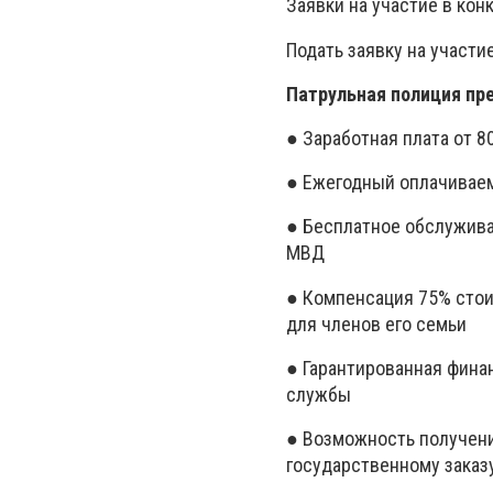
Заявки на участие в кон
Подать заявку на участи
Патрульная полиция пр
● Заработная плата от 80
● Ежегодный оплачиваем
● Бесплатное обслужива
МВД
● Компенсация 75% стои
для членов его семьи
● Гарантированная фина
службы
● Возможность получен
государственному заказ