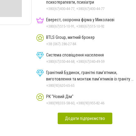
психотерапевти, психіатри
+380(67)400-44-77, +380(67)400-44-77
Еверест, охоронна фірма у Миколаєві
+380(67)515-10-91, +380(67)515-10-92
BTLS Group, митний брокер
+38 (067) 286-27-84
Система сповіщення населення
+380(67)350-44-68, +380(67)340-49-59
Гранітний Будинок, гранітні пам'ятники,
виготовлення та монтаж пам'ятників із граніту в
Миколаєві
+380(93)620-65-65
РК "Новий Дім"
+380(99)333-58-60, +380(93)955-82-46
Додати підприємство