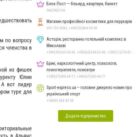
Блок-Пост — більярд, квартири, банкет
0662962164
едшествовать
Магазин професійної косметики для перукарів
095 733 6380, +380(93)864-34-58
Асторія, ресторанно-готельний комплекс в
ум по вопросу
Миколаєві
ся членства в
+380(93)635-05-93, +380(63)244-23-48, +380(51)276-81-65, +380(93)361-03-37, +380(95)172-60-42, +380(51)277-66-77, +380(68)916-39-76
Брик, наркологічний центр, психологи,
ной из фишек
психотерапевти, психіатри
куренту Юлии
+380(67)400-44-77, +380(67)400-44-77
 А вот лидер
Sport-express.ua – головне джерело новин про
ором туре для
український спорт
+38044 534 45 59
Додати підприємство
рриториальные
уть в Альянс