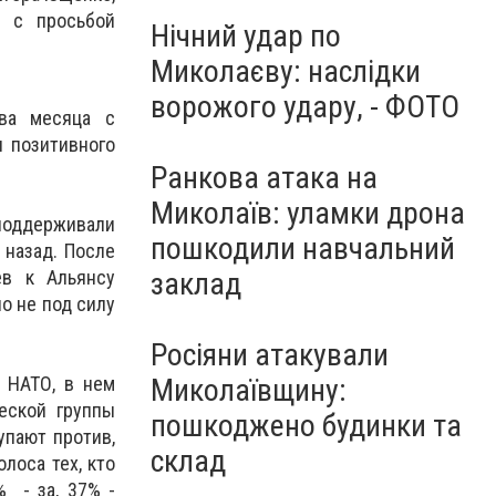
а с просьбой
Нічний удар по
Миколаєву: наслідки
ворожого удару, - ФОТО
два месяца с
л позитивного
Ранкова атака на
Миколаїв: уламки дрона
 поддерживали
пошкодили навчальний
 назад. После
заклад
ев к Альянсу
о не под силу
Росіяни атакували
Миколаївщину:
 НАТО, в нем
еской группы
пошкоджено будинки та
упают против,
склад
лоса тех, кто
 - за, 37% -