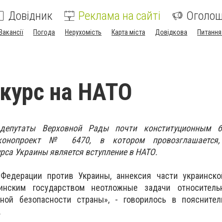
Довідник
Реклама на сайті
Оголо
Вакансії
Погода
Нерухомість
Карта міста
Довідкова
Питання
 курс на НАТО
депутаты Верховной Рады почти конституционным б
аконопроект № 6470, в котором провозглашается
рса Украины является вступление в НАТО.
Федерации против Украины, аннексия части украинско
инским государством неотложные задачи относитель
ной безопасности страны», - говорилось в пояснител
.