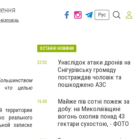
шення
Рус
-відповідь
ОСТАННІ НОВИНИ
Унаслідок атаки дронів на
22:02
Снігурівську громаду
постраждав чоловік та
ольшинством
пошкоджено АЗС
, что целью
Майже пів сотні пожеж за
16:00
добу: на Миколаївщині
й территории
вогонь охопив понад 43
но реального
гектари сухостою, - ФОТО
ьной записке