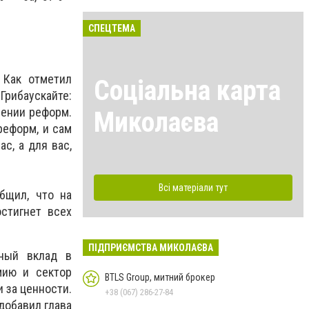
СПЕЦТЕМА
 Как отметил
Соціальна карта
Грибаускайте:
нении реформ.
Миколаєва
реформ, и сам
с, а для вас,
Всі матеріали тут
бщил, что на
стигнет всех
ПІДПРИЄМСТВА МИКОЛАЄВА
ьный вклад в
мию и сектор
BTLS Group, митний брокер
и за ценности.
+38 (067) 286-27-84
 добавил глава