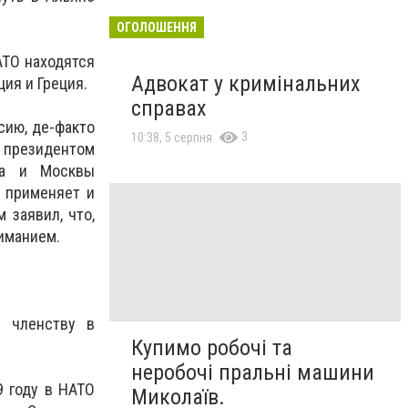
ОГОЛОШЕННЯ
АТО находятся
Адвокат у кримінальних
ия и Греция.
справах
сию, де-факто
3
10:38, 5 серпня
м президентом
жа и Москвы
 применяет и
 заявил, что,
ниманием.
у членству в
Купимо робочі та
неробочі пральні машини
9 году в НАТО
Миколаїв.