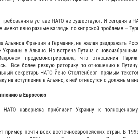
о требования в уставе НАТО не существуют. И сегодня в Н
е имеют явно разные взгляды по кипрской проблеме — Турц
а Альянса Франция и Германия, не желая раздражать Рос
е Украины в Альянс. Но встреча Путина с новоизбранны
акроном продемонстрировала, что отношения Пари
ись. Все более резкую риторику по отношению к Путину
льный секретарь НАТО Йенс Столтенберг прямым текстом
вку на вступление в Альянс, к ней отнесутся с должным в
туплению в Евросоюз
 НАТО наверняка приблизит Украину к полноценном
т пример почти всех восточноевропейских стран. В 199