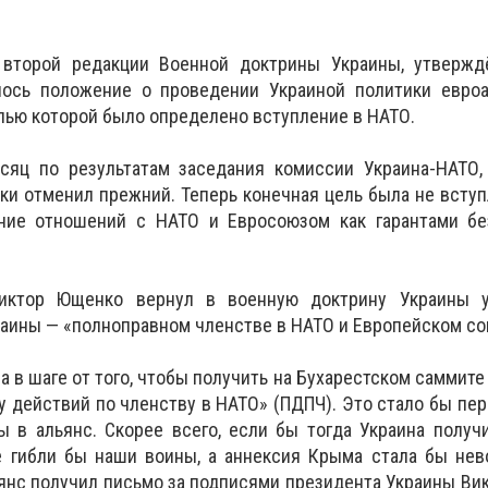
 второй редакции Военной доктрины Украины, утвержд
ось положение о проведении Украиной политики евроа
елью которой было определено вступление в НАТО.
сяц по результатам заседания комиссии Украина-НАТО
и отменил прежний. Теперь конечная цель была не вступ
ние отношений с НАТО и Евросоюзом как гарантами бе
иктор Ющенко вернул в военную доктрину Украины 
раины — «полноправном членстве в НАТО и Европейском со
а в шаге от того, чтобы получить на Бухарестском саммит
у действий по членству в НАТО» (ПДПЧ). Это стало бы пе
ы в альянс. Скорее всего, если бы тогда Украина полу
е гибли бы наши воины, а аннексия Крыма стала бы нев
ьянс получил письмо за подписями президента Украины Ви