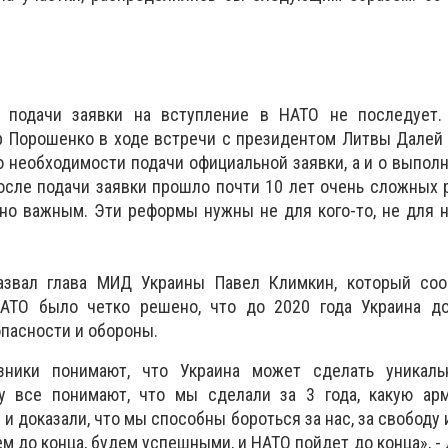
й подачи заявки на вступление в НАТО не последует.
 Порошенко в ходе встречи с президентом Литвы Далей 
о необходимости подачи официальной заявки, а и о выпол
осле подачи заявки прошло почти 10 лет очень сложных 
о важным. Эти реформы нужны не для кого-то, не для на
азвал глава МИД Украины Павел Климкин, который соо
АТО было четко решено, что до 2020 года Украина до
опасности и обороны.
ники понимают, что Украина может сделать уникал
ку все понимают, что мы сделали за 3 года, какую ар
и доказали, что мы способны бороться за нас, за свободу 
ем до конца, будем успешными, и НАТО пойдет до конца», -