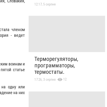
ия, Словакия,
12:17, 5 серпня
стала членом
ория - ведет
Терморегуляторы,
ским воинам и
программаторы,
пятой статье
термостаты.
12
17:26, 3 серпня
 на одну или
адение на них