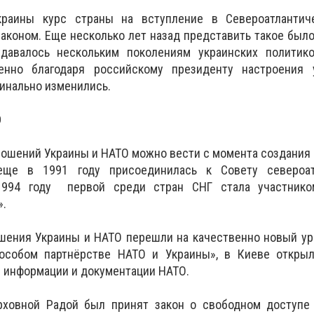
раины курс страны на вступление в Североатлантич
аконом. Еще несколько лет назад представить такое был
удавалось нескольким поколениям украинских политик
енно благодаря российскому президенту настроения 
динально изменились.
О
ношений Украины и НАТО можно вести с момента создания
 еще в 1991 году присоединилась к Совету североат
1994 году первой среди стран СНГ стала участник
».
ошения Украины и НАТО перешли на качественно новый у
 особом партнёрстве НАТО и Украины», в Киеве откры
 информации и документации НАТО.
рховной Радой был принят закон о свободном доступе