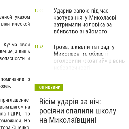
Ударив сапою під час
12:00
ённой указом
частування: у Миколаєві
тлантической
затримали чоловіка за
вбивство знайомого
, Кучма свои
Гроза, шквали та град: у
11:45
ление, а лишь
Миколаєві та області
зопасности и
оголосили «жовтий» рівень
небезпечності
упоминание о
юзе».
ТОП НОВИНИ
е приглашение
Вісім ударів за ніч:
рвым шагом на
росіяни спалили школу
чила ПДПЧ, то
на Миколаївщині
озможной. Но
ктора Ющенко,