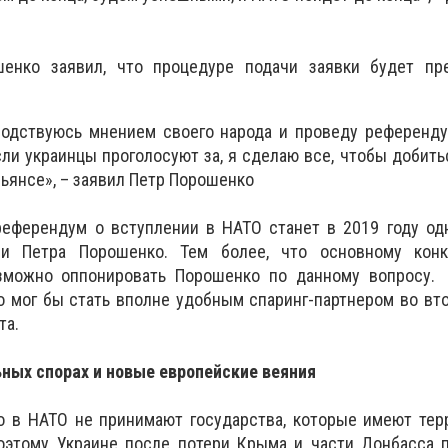
енко заявил, что процедуре подачи заявки будет пр
оводствуюсь мнением своего народа и проведу референд
сли украинцы проголосуют за, я сделаю все, чтобы добить
ьянсе», – заявил Петр Порошенко
референдум о вступлении в НАТО станет в 2019 году од
ии Петра Порошенко. Тем более, что основному кон
зможно оппонировать Порошенко по данному вопросу.
 мог бы стать вполне удобным спаринг-партнером во вт
та.
ных спорах и новые европейские веяния
то в НАТО не принимают государства, которые имеют те
оэтому Украине после потери Крыма и части Донбасса п