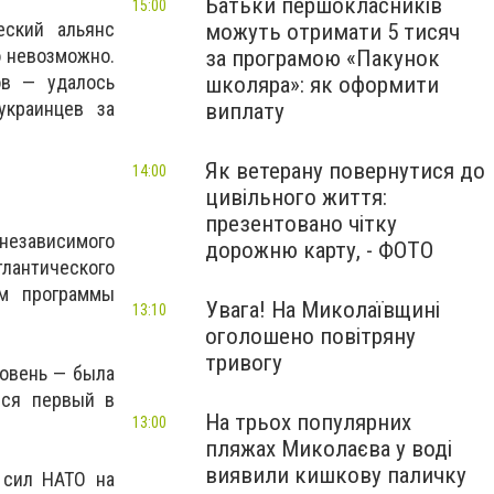
Батьки першокласників
15:00
еский альянс
можуть отримати 5 тисяч
о невозможно.
за програмою «Пакунок
ов — удалось
школяра»: як оформити
украинцев за
виплату
Як ветерану повернутися до
14:00
цивільного життя:
презентовано чітку
 независимого
дорожню карту, - ФОТО
лантического
ом программы
Увага! На Миколаївщині
13:10
оголошено повітряну
тривогу
ровень — была
лся первый в
На трьох популярних
13:00
пляжах Миколаєва у воді
виявили кишкову паличку
 сил НАТО на