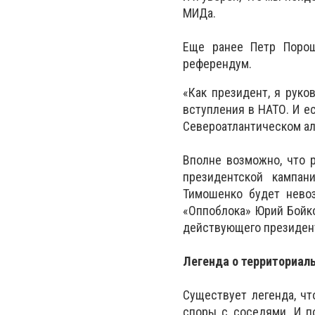
МИДа.
Еще ранее Петр Порош
референдум.
«Как президент, я рук
вступления в НАТО. И е
Североатлантическом ал
Вполне возможно, что 
президентской кампан
Тимошенко будет нево
«Оппоблока» Юрий Бойко
действующего президен
Легенда о территориаль
Существует легенда, ч
споры с соседями. И п