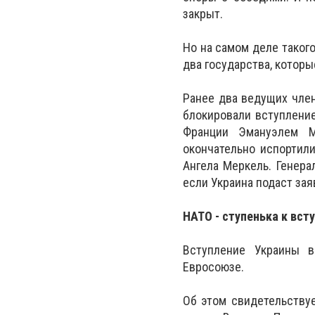
закрыт.
Но на самом деле таког
два государства, которы
Ранее два ведущих член
блокировали вступлени
Франции Эмануэлем М
окончательно испортил
Ангела Меркель. Генера
если Украина подаст зая
НАТО - ступенька к вс
Вступление Украины в
Евросоюзе.
Об этом свидетельствуе