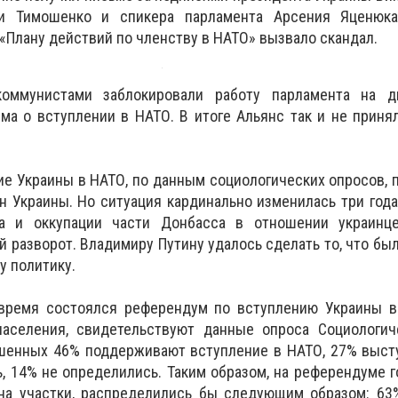
и Тимошенко и спикера парламента Арсения Яценюк
«Плану действий по членству в НАТО» вызвало скандал.
оммунистами заблокировали работу парламента на 
а о вступлении в НАТО. В итоге Альянс так и не приня
ие Украины в НАТО, по данным социологических опросов,
н Украины. Но ситуация кардинально изменилась три года
а и оккупации части Донбасса в отношении украинц
 разворот. Владимиру Путину удалось сделать то, что был
у политику.
время состоялся референдум по вступлению Украины в
аселения, свидетельствуют данные опроса Социологич
ошенных 46% поддерживают вступление в НАТО, 27% выст
, 14% не определились. Таким образом, на референдуме го
на участки, распределились бы следующим образом: 63%