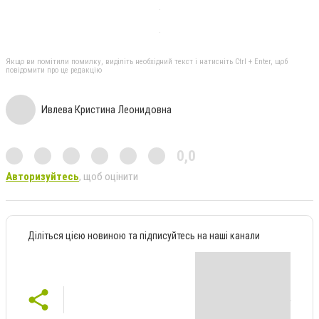
Якщо ви помітили помилку, виділіть необхідний текст і натисніть Ctrl + Enter, щоб
повідомити про це редакцію
Ивлева Кристина Леонидовна
0,0
Авторизуйтесь
, щоб оцінити
Діліться цією новиною та підписуйтесь на наші канали