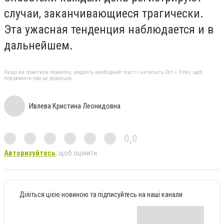
случаи, заканчивающиеся трагически.
Эта ужасная тенденция наблюдается и в
дальнейшем.
Якщо ви помітили помилку, виділіть необхідний текст і натисніть Ctrl + Enter, щоб
повідомити про це редакцію
Ивлева Кристина Леонидовна
0,0
Авторизуйтесь
, щоб оцінити
Діліться цією новиною та підписуйтесь на наші канали