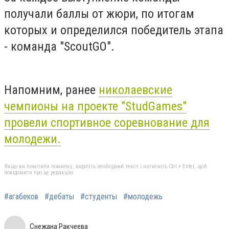
получали баллы от жюри, по итогам
которых и определился победитель этапа
- команда "ScoutGO".
Напомним, ранее
николаевские
чемпионы на проекте "StudGames"
провели спортивное соревнование для
молодежи.
Якщо ви помітили помилку, виділіть необхідний текст і натисніть Ctrl + Enter, щоб
повідомити про це редакцію
#агабеков
#дебаты
#студенты
#молодежь
Снежана Ракчеева