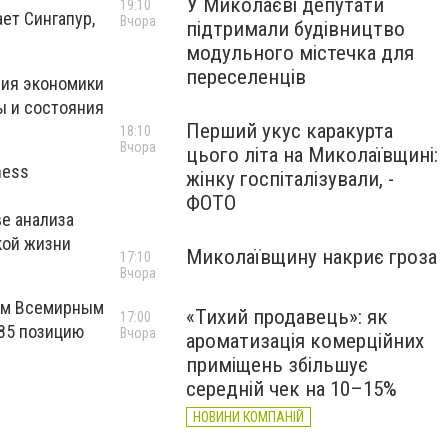
У Миколаєві депутати
19:10
ет Сингапур,
Вчора
підтримали будівництво
модульного містечка для
переселенців
ния экономики
ы и состояния
Перший укус каракурта
18:10
Вчора
цього літа на Миколаївщині:
ness
жінку госпіталізували, -
ФОТО
ве анализа
кой жизни
Миколаївщину накриє гроза
17:10
Вчора
мом Всемирным
«Тихий продавець»: як
17:00
 85 позицию
Вчора
ароматизація комерційних
приміщень збільшує
середній чек на 10–15%
НОВИНИ КОМПАНІЙ