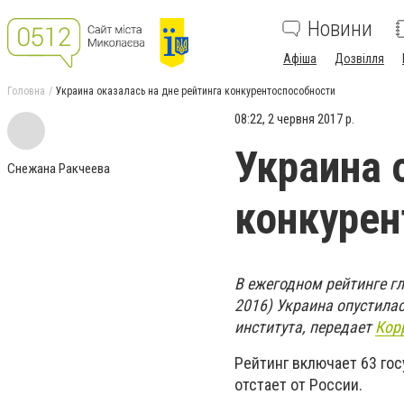
Новини
Афіша
Дозвілля
Головна
Украина оказалась на дне рейтинга конкурентоспособности
08:22, 2 червня 2017 р.
Украина 
Снежана Ракчеева
конкурен
В ежегодном рейтинге гл
2016) Украина опустилас
института, передает
Кор
Рейтинг включает 63 гос
отстает от России.