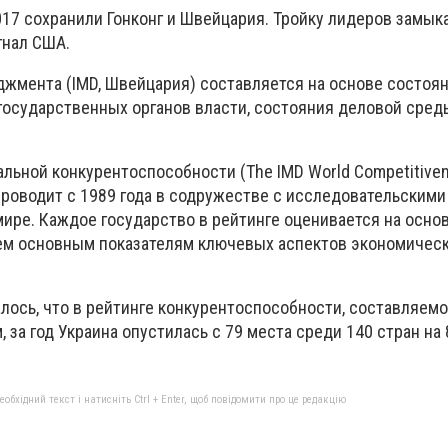
17 сохранили Гонконг и Швейцария. Тройку лидеров замыка
гнал США.
джмента (IMD, Швейцария) составляется на основе состоя
государственных органов власти, состояния деловой сред
альной конкурентоспособности (The IMD World Competitive
проводит с 1989 года в содружестве с исследовательскими
ире. Каждое государство в рейтинге оценивается на осно
ем основным показателям ключевых аспектов экономичес
лось, что в рейтинге конкурентоспособности, составляе
за год Украина опустилась с 79 места среди 140 стран на
бхідний текст і натисніть Ctrl + Enter, щоб повідомити про це редакцію