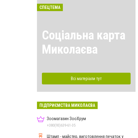
СПЕЦТЕМА
Соціальна карта
Миколаєва
Всі матеріали тут
ПІДПРИЄМСТВА МИКОЛАЄВА
Зоомагазин ЗооХрум
+380(93)639-61-35
Штамп - майстер, виготовлення печаток у