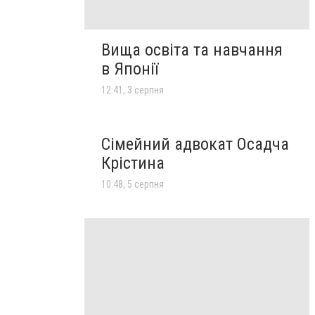
Вища освіта та навчання
в Японії
12:41, 3 серпня
Сімейний адвокат Осадча
Крістина
10:48, 5 серпня