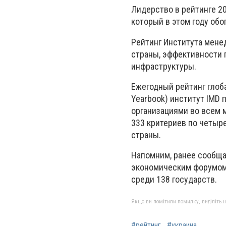
Лидерство в рейтинге 20
который в этом году обо
Рейтинг Института мене
страны, эффективности 
инфраструктуры.
Ежегодный рейтинг глоб
Yearbook) институт IMD 
организациями во всем м
333 критериев по четыр
страны.
Напомним, ранее сообща
экономическим форумом, 
среди 138 государств.
Якщо ви помітили помилку, виділіть нео
#рейтинг
#украина