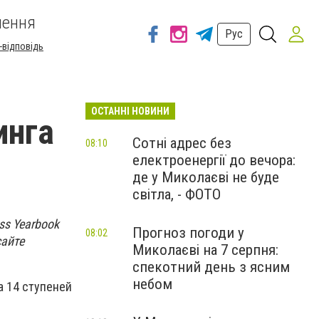
шення
Рус
-відповідь
ОСТАННІ НОВИНИ
инга
Сотні адрес без
08:10
електроенергії до вечора:
де у Миколаєві не буде
світла, - ФОТО
ss Yearbook
Прогноз погоди у
08:02
сайте
Миколаєві на 7 серпня:
спекотний день з ясним
небом
а 14 ступеней