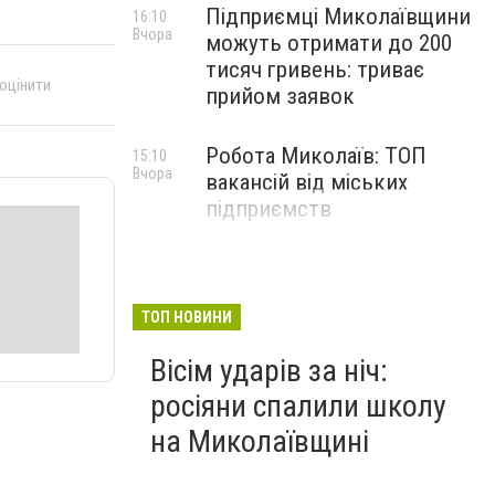
Підприємці Миколаївщини
16:10
Вчора
можуть отримати до 200
тисяч гривень: триває
 оцінити
прийом заявок
Робота Миколаїв: ТОП
15:10
Вчора
вакансій від міських
підприємств
ТОП НОВИНИ
Вісім ударів за ніч:
росіяни спалили школу
на Миколаївщині