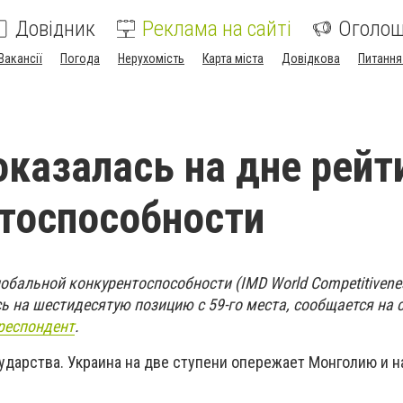
Довідник
Реклама на сайті
Оголо
Вакансії
Погода
Нерухомість
Карта міста
Довідкова
Питання
оказалась на дне рейт
тоспособности
обальной конкурентоспособности (IMD World Competitivene
ь на шестидесятую позицию с 59-го места, сообщается на 
респондент
.
ударства. Украина на две ступени опережает Монголию и н