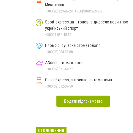
Миколаєві
+380(95)223-92-24, +380(98)842-24-59
Sport-express.ua – головне джерело новин про
український спорт
+38044 534 45 59
Пломбір, сучасна стоматологія
+380(98)984-73-68
ANdent, стоматологія
+380(67)571-44-77
Glass Express, автоскло, автомагазин
+380(63)612-07-59
Додати підприємство
ОГОЛОШЕННЯ