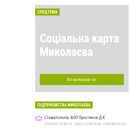
СПЕЦТЕМА
Соціальна карта
Миколаєва
Всі матеріали тут
ПІДПРИЄМСТВА МИКОЛАЄВА
Стоматологія, ФОП Простяков Д.К.
+380(50)159-88-74, +380(51)248-99-08, +380(98)656-04-14, +380(95)939-60-53