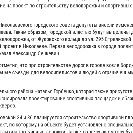
е на проект по строительству велодорожки и спортивных
 Николаевского городского совета депутаты внесли измене
аева. Таким образом, городской властью будут выделены д
елодорожки, от Жуковского кольца до ул. 295 Стрелковой 
 проект в Николаеве. Первая велодорожка в городе появит
казал Александр Сенкевич.
отметил, что при строительстве дорог в городе возле бор
ьные съезды для велосипедистов и людей с ограниченны
ельного района Наталья Горбенко, которая также присутств
анонсировала проектирование спортивных площадок и обл
кверов.
ановской 34 и 36 планируется строительство спортивной пл
кт, по которому на объекте будет установлено специальн
тдыха и тротуарные дорожки. Также, в следующем году бу