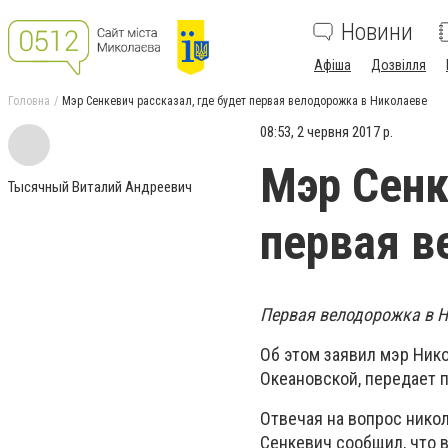
Новини
Афіша
Дозвілля
Головна
Мэр Сенкевич рассказал, где будет первая велодорожка в Николаеве
08:53, 2 червня 2017 р.
Мэр Сенк
Тысячный Виталий Андреевич
первая в
Первая велодорожка в Н
Об этом заявил мэр Нико
Океановской, передает п
Отвечая на вопрос никол
Сенкевич сообщил, что 