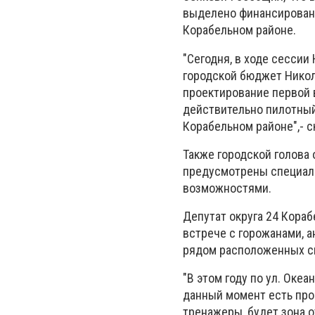
выделено финансировани
Корабельном районе.
"Сегодня, в ходе сессии
городской бюджет Никол
проектирование первой в
действительно пилотный
Корабельном районе",- с
Также городской голова 
предусмотрены специал
возможностями.
Депутат округа 24 Кораб
встрече с горожанами, 
рядом расположенных с
"В этом году по ул. Оке
данный момент есть прое
тренажеры, будет зона о