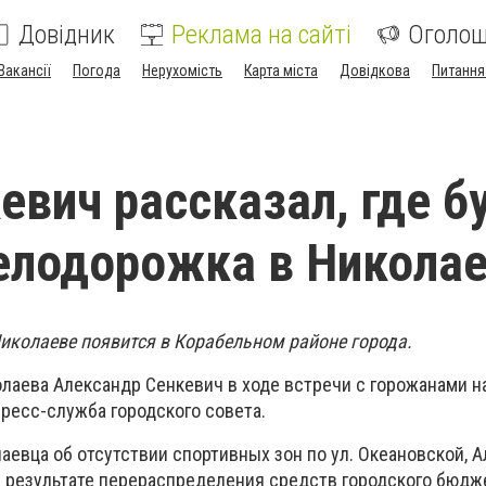
Довідник
Реклама на сайті
Оголо
Вакансії
Погода
Нерухомість
Карта міста
Довідкова
Питання
евич рассказал, где б
елодорожка в Никола
иколаеве появится в Корабельном районе города.
лаева Александр Сенкевич в ходе встречи с горожанами на
ресс-служба городского совета.
аевца об отсутствии спортивных зон по ул. Океановской, 
в результате перераспределения средств городского бюдж