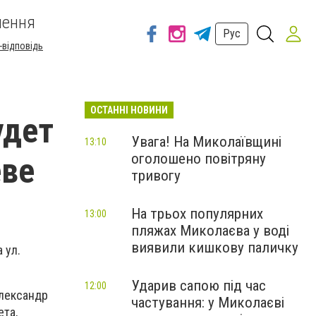
шення
Рус
-відповідь
ОСТАННІ НОВИНИ
удет
Увага! На Миколаївщині
13:10
оголошено повітряну
еве
тривогу
На трьох популярних
13:00
пляжах Миколаєва у воді
виявили кишкову паличку
 ул.
Ударив сапою під час
12:00
Александр
частування: у Миколаєві
ета,