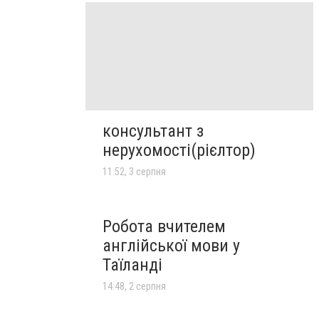
консультант з
нерухомості(рієлтор)
11:52, 3 серпня
Робота вчителем
англійської мови у
Таїланді
14:48, 2 серпня