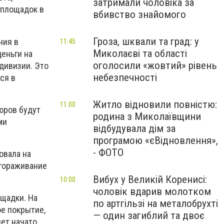
затримали чоловіка за
 площадок в
вбивство знайомого
Гроза, шквали та град: у
ния в
11:45
Миколаєві та області
еньги на
оголосили «жовтий» рівень
дивизии. Это
небезпечності
ся в
Житло відновили повністю:
11:00
дюров будут
родина з Миколаївщини
ми
відбудувала дім за
програмою «єВідновлення»,
- ФОТО
овала на
агораживание
Вибух у Великій Коренисі:
10:00
чоловік вдарив молотком
ощадки. На
по артгільзі на металобрухті
ое покрытие,
— один загиблий та двоє
дет начато