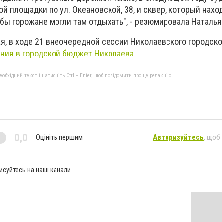
й площадки по ул. Океановской, 38, и сквер, который нах
бы горожане могли там отдыхать", - резюмировала Наталья
ая, в ходе 21 внеочередной сессии Николаевского городско
ния в городской бюджет Николаева
.
бхідний текст і натисніть Ctrl + Enter, щоб повідомити про це редакцію
0,0
Оцініть першим
Авторизуйтесь
, щоб
исуйтесь на наші канали