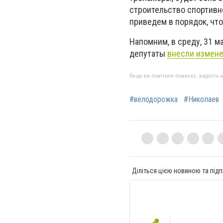
строительство спортивно
приведем в порядок, что
Напомним, в среду, 31 м
депутаты
внесли измене
Якщо ви помітили помилку, виділіть нео
#велодорожка
#Николаев
Діліться цією новиною та підп