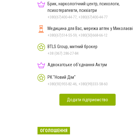
Брик, наркологічний центр, психологи,
психотерапевти, психіатри
+380(67)400-44-77, +380(67)400-44-77
Медицина для Вас, мережа аптек у Миколаєві
+380(67)514-55-59, +380(50)668-66-12
BTLS Group, митний брокер
+38 (067) 286-27-84
Адвокатське об'єднання Актум
РК "Новий Дім"
+380(93)955-82-46, +380(99)333-58-60
Додати підприємство
ОГОЛОШЕННЯ