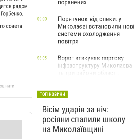
поранених
одится рядом
 Горбенко.
Порятунок від спеки: у
09:00
Миколаєві встановили нові
го совета
системи охолодження
повітря
Ворог атакував портову
08:05
інфраструктуру Миколаєва
та три райони області:
наслідки обстрілів за добу
 оцінити
ТОП НОВИНИ
Вісім ударів за ніч:
росіяни спалили школу
на Миколаївщині