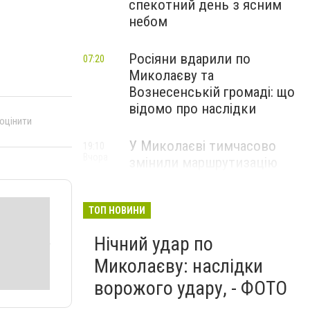
спекотний день з ясним
небом
Росіяни вдарили по
07:20
Миколаєву та
Вознесенській громаді: що
відомо про наслідки
 оцінити
У Миколаєві тимчасово
19:10
Вчора
змінили маршрутизацію
пацієнтів з інсультом: куди
звертатися
ТОП НОВИНИ
Нічний удар по
Миколаєву: наслідки
ворожого удару, - ФОТО