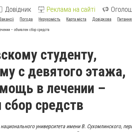
Довідник
Реклама на сайті
Оголо
Вакансії
Погода
Нерухомість
Карта міста
Довідкова
Питання
ечении – объявлен сбор средств
скому студенту,
у с девятого этажа,
мощь в лечении –
 сбор средств
 национального университета имени В. Сухомлинского, пер