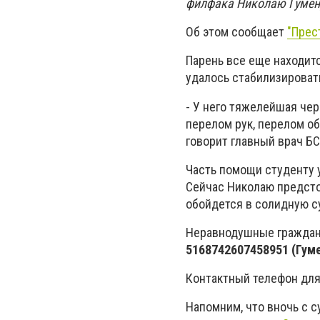
филфака Николаю Гумен
Об этом сообщает
"Прес
Парень все еще находитс
удалось стабилизировать
- У него тяжелейшая чер
перелом рук, перелом об
говорит главный врач Б
Часть помощи студенту у
Сейчас Николаю предсто
обойдется в солидную с
Неравнодушные граждан
5168742607458951 (Гум
Контактный телефон дл
Напомним, что вночь с с