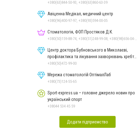
+380(63)844-50-93, +380(63)860-63-39
Авіценна Медікал, медичний центр
+380(96)400-97-97, +380(93)594-00-05
Стоматологія, ФОП Простяков Д.К.
+380(50)159-88-74, +380(51)248-99-08, +380(98)656-04-14, +380(95)939-60-53
Центр доктора Бубновського в Миколаєві,
профілактика та лікування захворювань хребта
і суглобів
+380(50)472-99-00
Мережа стоматологій ОптімалЛаб
+380(73)124-55-65
Sport-express.ua – головне джерело новин про
український спорт
+38044 534 45 59
Додати підприємство