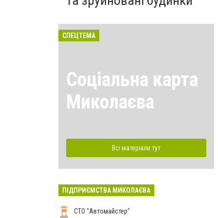
та зруйновані будинки
СПЕЦТЕМА
Соціальна карта
Миколаєва
Всі матеріали тут
ПІДПРИЄМСТВА МИКОЛАЄВА
СТО "Автомайстер"