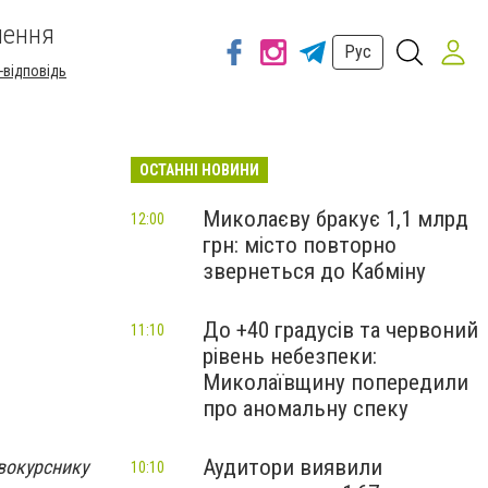
шення
Рус
-відповідь
ОСТАННІ НОВИНИ
Миколаєву бракує 1,1 млрд
12:00
грн: місто повторно
звернеться до Кабміну
До +40 градусів та червоний
11:10
рівень небезпеки:
Миколаївщину попередили
про аномальну спеку
Аудитори виявили
вокурснику
10:10