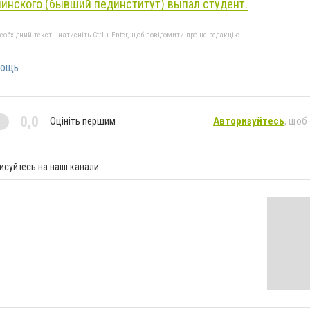
линского (бывший пединститут) выпал студент.
бхідний текст і натисніть Ctrl + Enter, щоб повідомити про це редакцію
мощь
0,0
Оцініть першим
Авторизуйтесь
, щоб
исуйтесь на наші канали