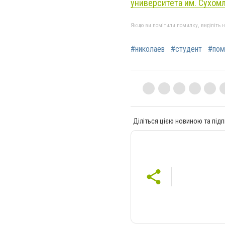
университета им. Сухом
Якщо ви помітили помилку, виділіть нео
#николаев
#студент
#по
Діліться цією новиною та підп