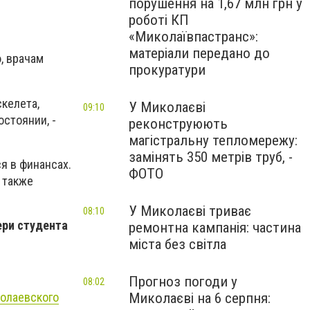
порушення на 1,67 млн грн у
роботі КП
«Миколаївпастранс»:
матеріали передано до
, врачам
прокуратури
скелета,
У Миколаєві
09:10
остоянии, -
реконструюють
магістральну тепломережу:
замінять 350 метрів труб, -
я в финансах.
ФОТО
 также
У Миколаєві триває
08:10
ери студента
ремонтна кампанія: частина
міста без світла
Прогноз погоди у
08:02
Миколаєві на 6 серпня:
колаевского