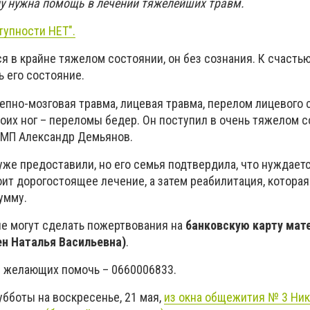
у нужна помощь в лечении тяжелейших травм.
тупности НЕТ".
я в крайне тяжелом состоянии, он без сознания. К счастью
 его состояние.
епно-мозговая травма, лицевая травма, перелом лицевого 
оих ног – переломы бедер. Он поступил в очень тяжелом с
СМП Александр Демьянов.
же предоставили, но его семья подтвердила, что нуждаетс
ит дорогостоящее лечение, а затем реабилитация, которая
умму.
е могут сделать пожертвования на
банковскую карту мат
ен Наталья Васильевна)
.
я желающих помочь – 0660006833.
убботы на воскресенье, 21 мая,
из окна общежития № 3 Ни