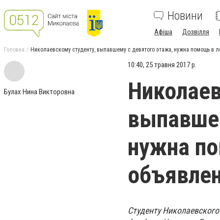
Новини
Афіша
Дозвілля
Головна
Николаевскому студенту, выпавшему с девятого этажа, нужна помощь в л
10:40, 25 травня 2017 р.
Николаев
Булах Нина Викторовна
выпавшем
нужна по
объявлен
Студенту Николаевского