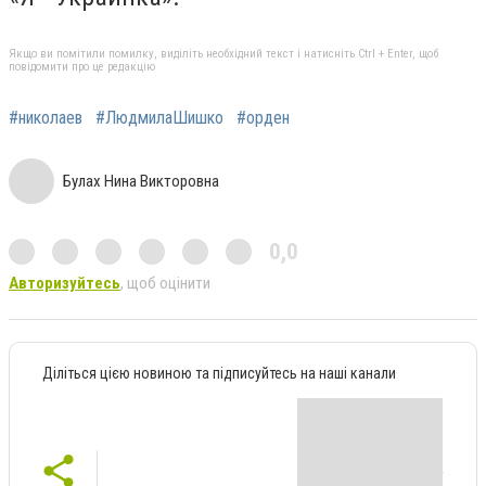
Якщо ви помітили помилку, виділіть необхідний текст і натисніть Ctrl + Enter, щоб
повідомити про це редакцію
#николаев
#ЛюдмилаШишко
#орден
Булах Нина Викторовна
0,0
Авторизуйтесь
, щоб оцінити
Діліться цією новиною та підписуйтесь на наші канали