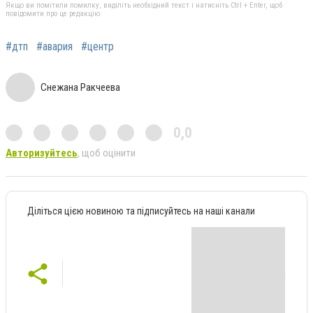
Якщо ви помітили помилку, виділіть необхідний текст і натисніть Ctrl + Enter, щоб
повідомити про це редакцію
#дтп
#авария
#центр
Снежана Ракчеева
0,0
Авторизуйтесь
, щоб оцінити
Діліться цією новиною та підписуйтесь на наші канали