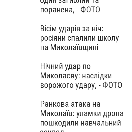
один загиблий та
поранена, - ФОТО
Вісім ударів за ніч:
росіяни спалили школу
на Миколаївщині
Нічний удар по
Миколаєву: наслідки
ворожого удару, - ФОТО
Ранкова атака на
Миколаїв: уламки дрона
пошкодили навчальний