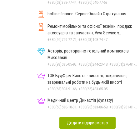
+380(63)398-77-44, +380(96)540-77-63
hotline.finance: Сервіс Онлайн Страхування
Ремонт мобільної та офісної техніки, продаж
аксесуарів та запчастин, Viva Service у
Миколаєві
+380(95)759-77-72, +380(93)108-74-47
Асторія, ресторанно-готельний комплекс в
Миколаєві
+380(93)635-05-93, +380(63)244-23-48, +380(51)276-81-65, +380(93)361-03-37, +380(95)172-60-42, +380(51)277-66-77, +380(68)916-39-76
ТОВ БудФірм Висота - висотні, покрівельні,
зварювальні роботи на будь-якій висоті
+380(63)893-91-66, +380(66)483-65-05
Медичний центр Династія (dynasty)
+380(50)530-10-31, +380(98)633-86-59, +380(93)981-01-61
Додати підприємство