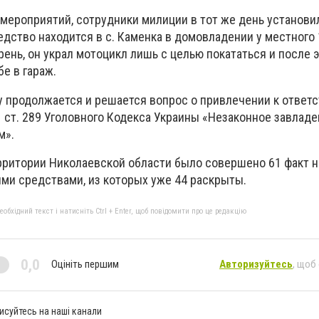
мероприятий, сотрудники милиции в тот же день установил
дство находится в с. Каменка в домовладении у местного 
рень, он украл мотоцикл лишь с целью покататься и после 
бе в гараж.
у продолжается и решается вопрос о привлечении к ответ
1 ст. 289 Уголовного Кодекса Украины «Незаконное завлад
м».
территории Николаевской области было совершено 61 факт 
ми средствами, из которых уже 44 раскрыты.
бхідний текст і натисніть Ctrl + Enter, щоб повідомити про це редакцію
0,0
Оцініть першим
Авторизуйтесь
, щоб
исуйтесь на наші канали