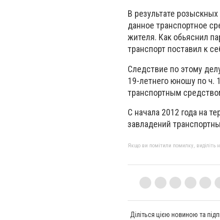
В результате розыскных 
данное транспортное сре
жителя. Как обьяснил па
транспорт поставил к се
Следствие по этому дел
19-летнего юношу по ч. 
транспортным средство
С начала 2012 года на 
завладений транспортны
Якщо ви помітили помилку, виділіть нео
Діліться цією новиною та підп