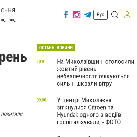
шення
Рус
-відповідь
ОСТАННІ НОВИНИ
рень
На Миколаївщині оголосили
10:01
жовтий рівень
небезпечності: очікуються
сильні шквали вітру
У центрі Миколаєва
09:00
зіткнулися Citroen та
о похитили
Hyundai: одного з водіїв
госпіталізували, - ФОТО