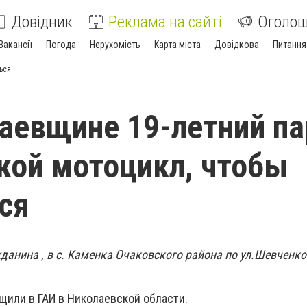
Довідник
Реклама на сайті
Оголо
Вакансії
Погода
Нерухомість
Карта міста
Довідкова
Питання
ься
аевщине 19-летний па
жой мотоцикл, чтобы
ся
жданина , в с. Каменка Очаковского района по ул.Шевченк
щили в ГАИ в Николаевской области.