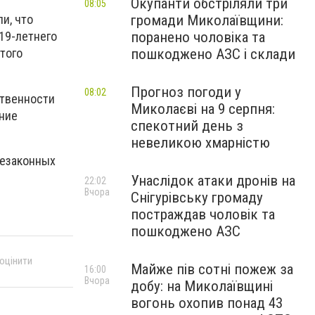
Окупанти обстріляли три
08:05
громади Миколаївщини:
и, что
поранено чоловіка та
19-летнего
пошкоджено АЗС і склади
этого
Прогноз погоди у
08:02
ственности
Миколаєві на 9 серпня:
ение
спекотний день з
невеликою хмарністю
незаконных
Унаслідок атаки дронів на
22:02
Вчора
Снігурівську громаду
постраждав чоловік та
пошкоджено АЗС
 оцінити
Майже пів сотні пожеж за
16:00
Вчора
добу: на Миколаївщині
вогонь охопив понад 43