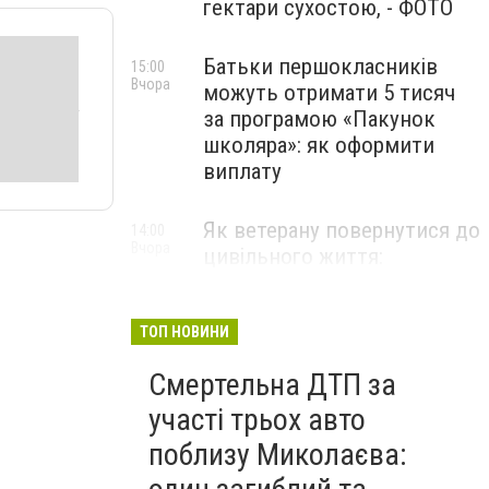
гектари сухостою, - ФОТО
Батьки першокласників
15:00
Вчора
можуть отримати 5 тисяч
за програмою «Пакунок
школяра»: як оформити
виплату
Як ветерану повернутися до
14:00
Вчора
цивільного життя:
презентовано чітку
дорожню карту, - ФОТО
ТОП НОВИНИ
Смертельна ДТП за
участі трьох авто
поблизу Миколаєва: