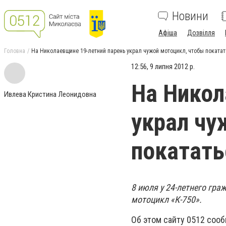
Новини
Афіша
Дозвілля
Головна
На Николаевщине 19-летний парень украл чужой мотоцикл, чтобы покатат
12:56, 9 липня 2012 р.
На Никол
Ивлева Кристина Леонидовна
украл чу
покатать
8 июля у 24-летнего гра
мотоцикл «К-750».
Об этом сайту 0512 сооб