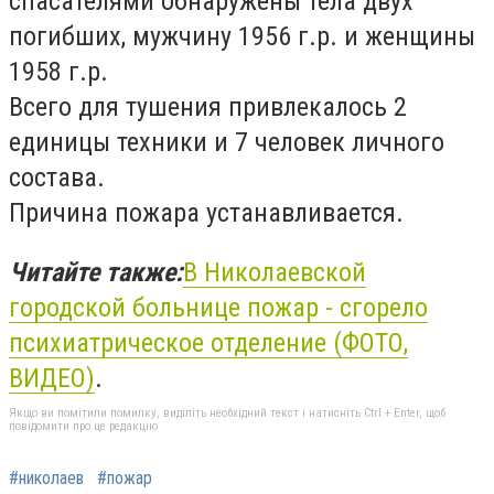
спасателями обнаружены тела двух
погибших, мужчину 1956 г.р. и женщины
1958 г.р.
Всего для тушения привлекалось 2
единицы техники и 7 человек личного
состава.
Причина пожара устанавливается.
Читайте также:
В Николаевской
городской больнице пожар - сгорело
психиатрическое отделение (ФОТО,
ВИДЕО)
.
Якщо ви помітили помилку, виділіть необхідний текст і натисніть Ctrl + Enter, щоб
повідомити про це редакцію
#николаев
#пожар