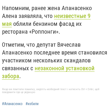
Напомним, ранее жена Апанасенко
Алена заявляла, что
неизвестные 9
мая
облили бензином фасад их
ресторана «Роппонги».
Отметим, что депутат Вячеслав
Апанасенко последнее время становился
участником нескольких скандалов
связанных с
незаконной установкой
забора
.
Якщо ви помітили помилку, виділіть необхідний текст і натисніть Ctrl + Enter, щоб
повідомити про це редакцію
#Апанасенко
#избили