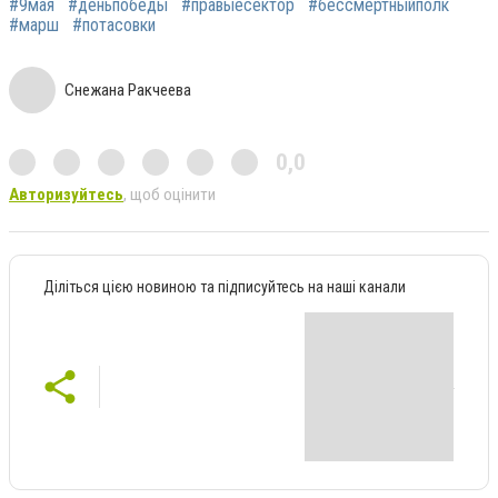
#9мая
#деньпобеды
#правыесектор
#бессмертныйполк
#марш
#потасовки
Снежана Ракчеева
0,0
Авторизуйтесь
, щоб оцінити
Діліться цією новиною та підписуйтесь на наші канали