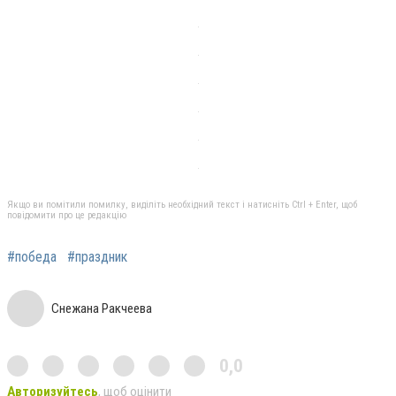
Якщо ви помітили помилку, виділіть необхідний текст і натисніть Ctrl + Enter, щоб
повідомити про це редакцію
#победа
#праздник
Снежана Ракчеева
0,0
Авторизуйтесь
, щоб оцінити