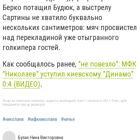
Берко потащил Будюк, а выстрелу
Сартины не хватило буквально
нескольких сантиметров: мяч просвистел
над перекладиной уже отыгранного
голкипера гостей.
Как сообщалось ранее,
"не повезло": МФК
"Николаев" уступил киевскому "Динамо"
0:4 (ВИДЕО)
.
Якщо ви помітили помилку, виділіть необхідний текст і натисніть Ctrl + Enter, щоб
повідомити про це редакцію
#николаев
#мфкниколаев
#ничья
Булах Нина Викторовна