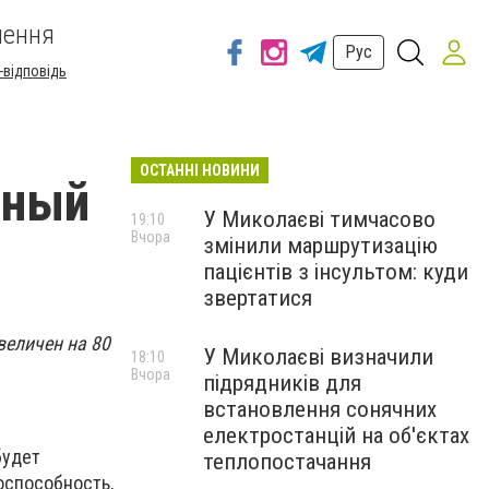
шення
Рус
-відповідь
ОСТАННІ НОВИНИ
чный
У Миколаєві тимчасово
19:10
Вчора
змінили маршрутизацію
пацієнтів з інсультом: куди
звертатися
величен на 80
У Миколаєві визначили
18:10
Вчора
підрядників для
встановлення сонячних
електростанцій на об'єктах
будет
теплопостачання
доспособность,