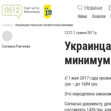
Новини
Афіша
Дозвілля
Головна
Украинцам повысили прожиточный минимум
12:27, 1 травня 2017 р.
Украинц
Снежана Ракчеева
минимум
С 1 мая 2017 года прож
грн – до 1684 грн.
Это определено законом 
Согласно документу, для
составлять 1426 грн, для