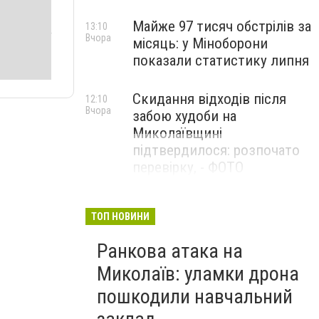
Майже 97 тисяч обстрілів за
13:10
Вчора
місяць: у Міноборони
показали статистику липня
Скидання відходів після
12:10
Вчора
забою худоби на
Миколаївщині
підтвердилося: розпочато
перевірку, - ФОТО
ТОП НОВИНИ
Ранкова атака на
Миколаїв: уламки дрона
пошкодили навчальний