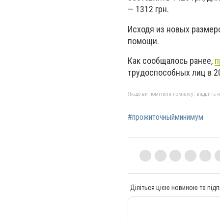
— 1312 грн.
Исходя из новых размер
помощи.
Как сообщалось ранее,
п
трудоспособных лиц в 201
Якщо ви помітили помилку, виділіть нео
#прожиточныйминимум
Діліться цією новиною та підп