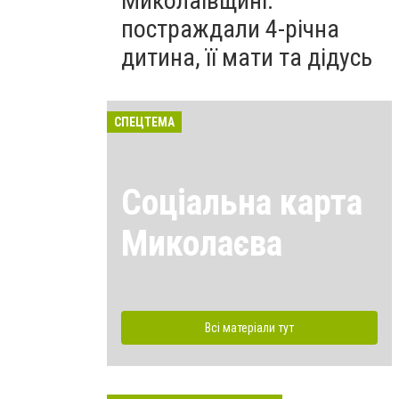
Миколаївщині:
постраждали 4-річна
дитина, її мати та дідусь
СПЕЦТЕМА
Соціальна карта
Миколаєва
Всі матеріали тут