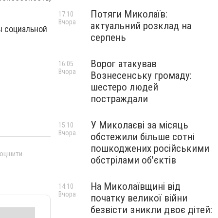
Потяги Миколаїв:
17:10
Вчора
актуальний розклад на
ы социальной
серпень
Ворог атакував
16:05
Вчора
Вознесенську громаду:
шестеро людей
постраждали
У Миколаєві за місяць
15:10
Вчора
обстежили більше сотні
пошкоджених російськими
 оцінити
обстрілами об'єктів
На Миколаївщині від
14:10
Вчора
початку великої війни
безвісти зникли двоє дітей: