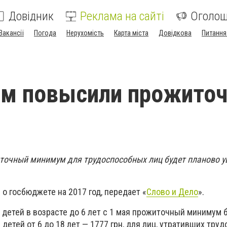
Довідник
Реклама на сайті
Оголо
Вакансії
Погода
Нерухомість
Карта міста
Довідкова
Питання
ам повысили прожито
иточный минимум для трудоспособных лиц будет планово у
о госбюджете на 2017 год, передает «
Слово и Дело
».
 детей в возрасте до 6 лет с 1 мая прожиточный минимум 
 детей от 6 до 18 лет — 1777 грн, для лиц, утративших тру