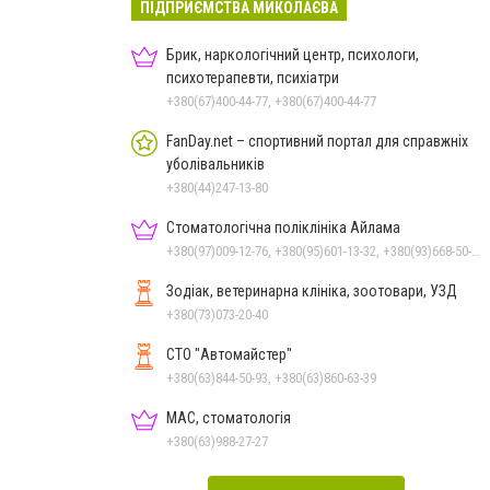
ПІДПРИЄМСТВА МИКОЛАЄВА
Брик, наркологічний центр, психологи,
психотерапевти, психіатри
+380(67)400-44-77, +380(67)400-44-77
FanDay.net – спортивний портал для справжніх
уболівальників
+380(44)247-13-80
Стоматологічна поліклініка Айлама
+380(97)009-12-76, +380(95)601-13-32, +380(93)668-50-62, +380(51)259-06-88
Зодіак, ветеринарна клініка, зоотовари, УЗД
+380(73)073-20-40
СТО "Автомайстер"
+380(63)844-50-93, +380(63)860-63-39
МАС, стоматологія
+380(63)988-27-27