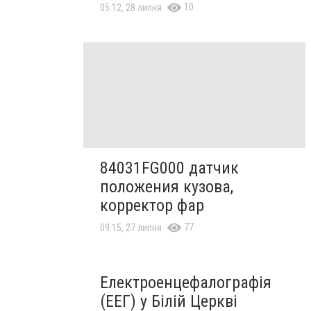
10
05:12, 28 липня
84031FG000 датчик
положения кузова,
корректор фар
77
09:15, 27 липня
Електроенцефалографія
(ЕЕГ) у Білій Церкві