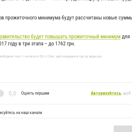
ов прожиточного минимума будут рассчитаны новые сумм
равительство будет повышать прожиточный минимум
для
7 году в три этапа – до 1762 грн.
бхідний текст і натисніть Ctrl + Enter, щоб повідомити про це редакцію
0,0
Оцініть першим
Авторизуйтесь
, щоб
исуйтесь на наші канали