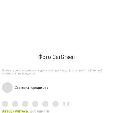
Фото CarGreen
Якщо ви помітили помилку, виділіть необхідний текст і натисніть Ctrl + Enter, щоб
повідомити про це редакцію
Светлана Городилова
0,0
Авторизуйтесь
, щоб оцінити