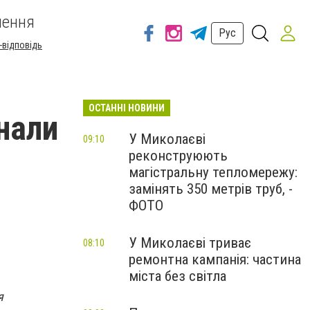
шення
Рус
-відповідь
ОСТАННІ НОВИНИ
нали
У Миколаєві
09:10
реконструюють
а
магістральну тепломережу:
замінять 350 метрів труб, -
ФОТО
У Миколаєві триває
08:10
ремонтна кампанія: частина
міста без світла
я