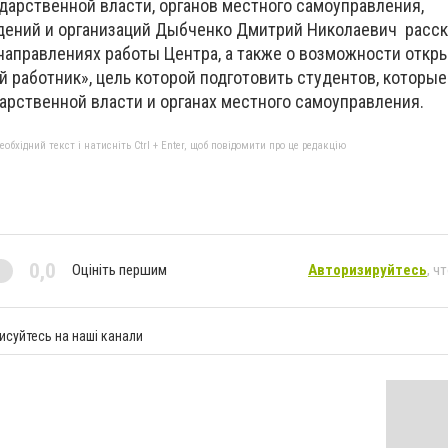
дарственной власти, органов местного самоуправления,
дений и организаций Дыбченко Дмитрий Николаевич расск
направлениях работы Центра, а также о возможности откр
работник», цель которой подготовить студентов, которые
дарственной власти и органах местного самоуправления.
бхідний текст і натисніть Ctrl + Enter, щоб повідомити про це редакцію
0,0
Оцініть першим
Авторизируйтесь
, ч
исуйтесь на наші канали