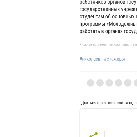
работников органов госу
государственных учреж
студентам об основных 
программы «Молодежный 
работать в органах госу
Якщо ви помітили помилку, виділіть нео
#николаев
#стажеры
Діліться цією новиною та підп