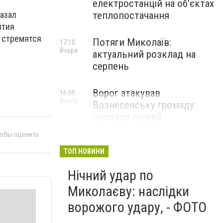
електростанцій на об'єктах
азал
теплопостачання
ытия
 стремятся
Потяги Миколаїв:
17:10
Вчора
актуальний розклад на
серпень
Ворог атакував
16:05
Вчора
Вознесенську громаду:
шестеро людей
постраждали
тобы оценить
ТОП НОВИНИ
Нічний удар по
Миколаєву: наслідки
ворожого удару, - ФОТО