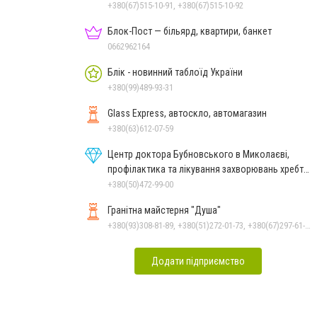
+380(67)515-10-91, +380(67)515-10-92
Блок-Пост — більярд, квартири, банкет
0662962164
Блік - новинний таблоїд України
+380(99)489-93-31
Glass Express, автоскло, автомагазин
+380(63)612-07-59
Центр доктора Бубновського в Миколаєві,
профілактика та лікування захворювань хребта
і суглобів
+380(50)472-99-00
Гранітна майстерня "Душа"
+380(93)308-81-89, +380(51)272-01-73, +380(67)297-61-89, +38(093) 308-81-96
Додати підприємство