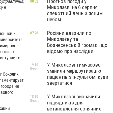
Прогноз погоди у
оуправления,
08:02
Миколаєві на 6 серпня:
у в
спекотний день з ясним
небом
Росіяни вдарили по
ионной и
07:20
Миколаєву та
ниверситета
Вознесенській громаді: що
димировна
відомо про наслідки
 органах
вступает в
У Миколаєві тимчасово
19:10
Вчора
змінили маршрутизацію
г Соколик
пацієнтів з інсультом: куди
гламентирует
звертатися
 городе не
авового
У Миколаєві визначили
18:10
Вчора
підрядників для
кации
встановлення сонячних