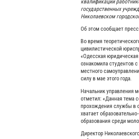
квалификации работнико
государственных учрежд
Николаевском городском
Об этом сообщает пресс
Во время теоретическог
цивилистической юриспр
«Одесская юридическая 
ознакомила студентов с
местного самоуправлени
силу в мае этого года.
Начальник управления м
отметил: «Данная тема с
прохождения службы в ор
хватает образовательно
образования среди моло
Директор Николаевского