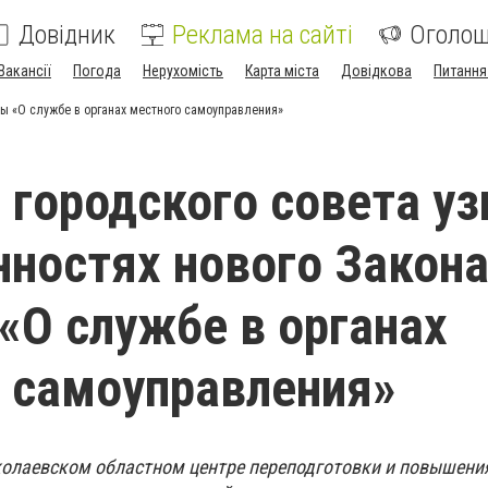
Довідник
Реклама на сайті
Оголо
Вакансії
Погода
Нерухомість
Карта міста
Довідкова
Питання
ны «О службе в органах местного самоуправления»
городского совета уз
нностях нового Закон
«О службе в органах
 самоуправления»
Николаевском областном центре переподготовки и повышени