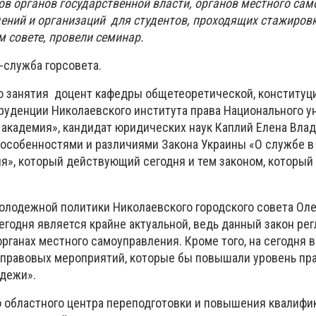
в органов государственной власти, органов местного сам
ений и организаций для студентов, проходящих стажировк
 совете, провели семинар.
-служба горсовета.
о занятия доцент кафедры общетеоретической, конституц
уденции Николаевского института права Национального у
академия», кандидат юридических наук Каплий Елена Вла
 особенностями и различиями Закона Украины «О службе в
я», который действующий сегодня и тем законом, который 
олодежной политики Николаевского городского совета Оле
егодня является крайне актуальной, ведь данный закон ре
ганах местного самоуправления. Кроме того, на сегодня в
-правовых мероприятий, которые бы повышали уровень пр
дежи».
 областного центра переподготовки и повышения квалифи