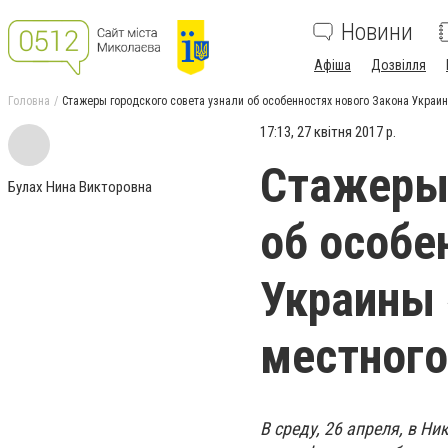
Новини
Афіша
Дозвілля
Головна
Стажеры городского совета узнали об особенностях нового Закона Украи
17:13, 27 квітня 2017 р.
Стажеры 
Булах Нина Викторовна
об особе
Украины 
местного
В среду, 26 апреля, в 