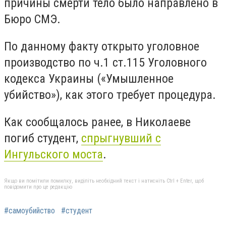
причины смерти тело было направлено в
Бюро СМЭ.
По данному факту открыто уголовное
производство по ч.1 ст.115 Уголовного
кодекса Украины («Умышленное
убийство»), как этого требует процедура.
Как сообщалось ранее, в Николаеве
погиб студент,
спрыгнувший с
Ингульского моста
.
Якщо ви помітили помилку, виділіть необхідний текст і натисніть Ctrl + Enter, щоб
повідомити про це редакцію
#самоубийство
#студент