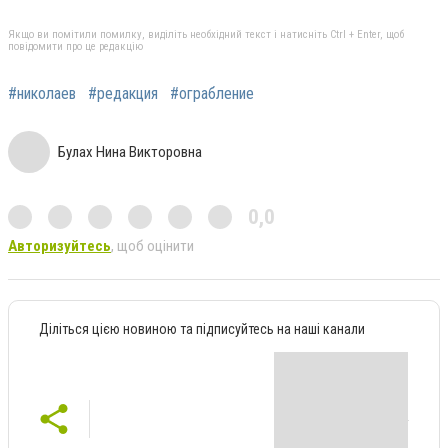
Якщо ви помітили помилку, виділіть необхідний текст і натисніть Ctrl + Enter, щоб
повідомити про це редакцію
#николаев
#редакция
#ограбление
Булах Нина Викторовна
0,0
Авторизуйтесь
, щоб оцінити
Діліться цією новиною та підписуйтесь на наші канали