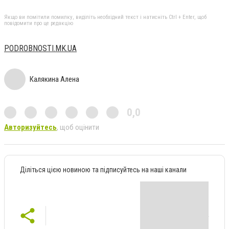
Якщо ви помітили помилку, виділіть необхідний текст і натисніть Ctrl + Enter, щоб
повідомити про це редакцію
PODROBNOSTI.MK.UA
Калякина Алена
0,0
Авторизуйтесь
, щоб оцінити
Діліться цією новиною та підписуйтесь на наші канали