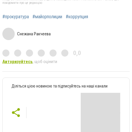
повідомити про це редакцію
#прокуратура
#майорполиции
#коррупция
Снежана Ракчеева
0,0
Авторизуйтесь
, щоб оцінити
Діліться цією новиною та підписуйтесь на наші канали