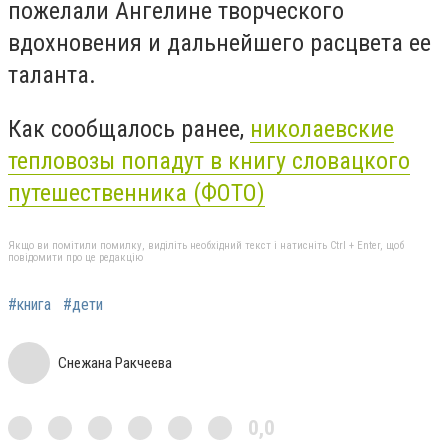
пожелали Ангелине творческого
вдохновения и дальнейшего расцвета ее
таланта.
Как сообщалось ранее,
николаевские
тепловозы попадут в книгу словацкого
путешественника (ФОТО)
Якщо ви помітили помилку, виділіть необхідний текст і натисніть Ctrl + Enter, щоб
повідомити про це редакцію
#книга
#дети
Снежана Ракчеева
0,0