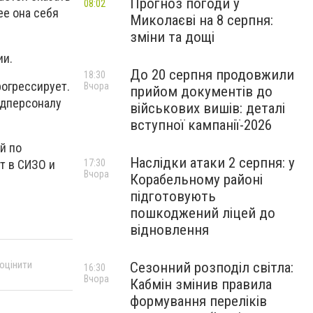
Прогноз погоди у
08:02
ее она себя
Миколаєві на 8 серпня:
зміни та дощі
ии.
До 20 серпня продовжили
18:30
рогрессирует.
Вчора
прийом документів до
едперсоналу
військових вишів: деталі
вступної кампанії-2026
й по
Наслідки атаки 2 серпня: у
т в СИЗО и
17:30
Вчора
Корабельному районі
підготовують
пошкоджений ліцей до
відновлення
 оцінити
Сезонний розподіл світла:
16:30
Вчора
Кабмін змінив правила
формування переліків