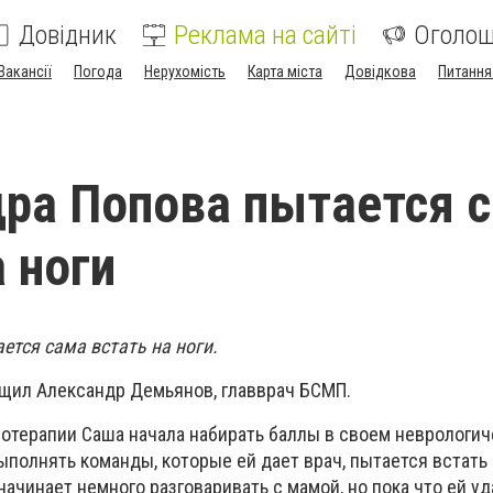
Довідник
Реклама на сайті
Оголо
Вакансії
Погода
Нерухомість
Карта міста
Довідкова
Питання
ра Попова пытается 
а ноги
ется сама встать на ноги.
бщил Александр Демьянов, главврач БСМП.
нотерапии Саша начала набирать баллы в своем неврологи
ыполнять команды, которые ей дает врач, пытается встать 
начинает немного разговаривать с мамой, но пока что ей уд