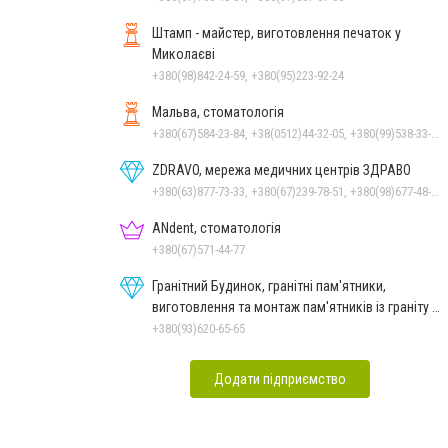
Штамп - майстер, виготовлення печаток у
Миколаєві
+380(98)842-24-59, +380(95)223-92-24
Мальва, стоматологія
+380(67)584-23-84, +38(0512)44-32-05, +380(99)538-33-25, +380(63)977-35-54
ZDRAVO, мережа медичних центрів ЗДРАВО
+380(63)877-73-33, +380(67)239-78-51, +380(98)677-48-87
ANdent, стоматологія
+380(67)571-44-77
Гранітний Будинок, гранітні пам'ятники,
виготовлення та монтаж пам'ятників із граніту в
Миколаєві
+380(93)620-65-65
Додати підприємство