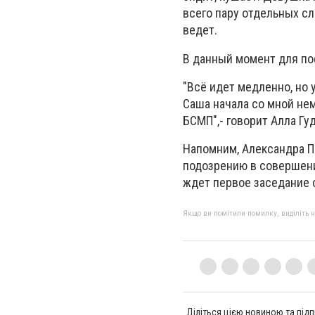
всего пару отдельных с
ведет.
В данный момент для по
"Всё идет медленно, но 
Саша начала со мной нем
БСМП",- говорит Алла Гу
Напомним, Александра П
подозрению в совершени
ждет первое заседание с
Якщо ви помітили помилку, виділіть нео
Діліться цією новиною та підп