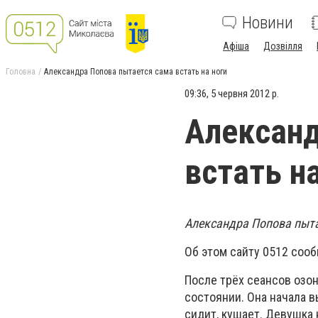
Новини
Афіша
Дозвілля
Головна
Александра Попова пытается сама встать на ноги
09:36, 5 червня 2012 р.
Александ
встать н
Александра Попова пыта
Об этом сайту 0512 соо
После трёх сеансов озо
состоянии. Она начала в
сидит, кушает. Девушка 