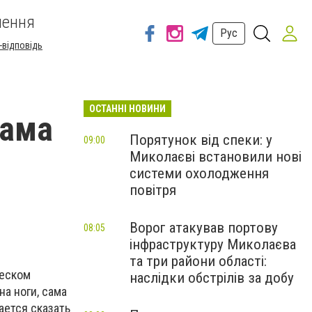
шення
Рус
-відповідь
ОСТАННІ НОВИНИ
сама
Порятунок від спеки: у
09:00
Миколаєві встановили нові
системи охолодження
повітря
Ворог атакував портову
08:05
інфраструктуру Миколаєва
та три райони області:
ческом
наслідки обстрілів за добу
на ноги, сама
ается сказать