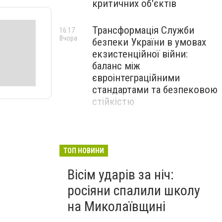
критичних об'єктів
Трансформація Служби
16:17
Вчора
безпеки України в умовах
екзистенційної війни:
баланс між
євроінтеграційними
стандартами та безпековою
стійкістю
З 1 вересня освітянам
15:30
Вчора
підвищать заробітну плату
на 20%: Уряд підбив
ТОП НОВИНИ
підсумки підготовки до
Вісім ударів за ніч:
навчального року
росіяни спалили школу
на Миколаївщині