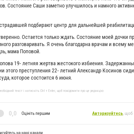
лов. Состояние Саши заметно улучшилось и намного активн
страдавшей подбирают центр для дальнейшей реабилитац
уверенно. Остается только ждать. Состояние моей дочки п
ного разговаривать. Я очень благодарна врачам и всему м
дзь, мама Поповой.
опова 19- летняя жертва жестокого избиения. Задержанны
и этого преступления 22- летний Александр Косинов сиди
уда, которое состоится 6 июня.
бхідний текст і натисніть Ctrl + Enter, щоб повідомити про це редакцію
0,0
Оцініть першим
Авторизуйтесь
, щоб
исуйтесь на наші канали