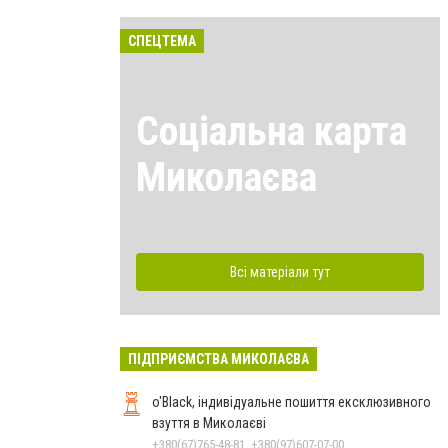
СПЕЦТЕМА
Соціальна карта
Миколаєва
Всі матеріали тут
ПІДПРИЄМСТВА МИКОЛАЄВА
o'Black, індивідуальне пошиття ексклюзивного
взуття в Миколаєві
+380(67)765-48-81, +380(97)607-07-00