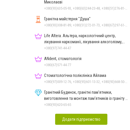
Миколаєві
+380(93)635-05-93, +380(63)244-23-48, +380(51)276-81-65, +380(93)361-03-37, +380(95)172-60-42, +380(51)277-66-77, +380(68)916-39-76
Гранітна майстерня "Душа"
+380(93)308-81-89, +380(51)272-01-73, +380(67)297-61-89, +38(093) 308-81-96
Life Altera. Альтера, наркологічний центр,
лікування наркоманії, лікування алкоголізму,
зняття ломки
+380(97)741-44-47
ANdent, стоматологія
+380(67)571-44-77
Стоматологічна поліклініка Айлама
+380(97)009-12-76, +380(95)601-13-32, +380(93)668-50-62, +380(51)259-06-88
Гранітний Будинок, гранітні пам'ятники,
виготовлення та монтаж пам'ятників із граніту в
Миколаєві
+380(93)620-65-65
Додати підприємство