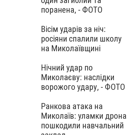
один загиблий та
поранена, - ФОТО
Вісім ударів за ніч:
росіяни спалили школу
на Миколаївщині
Нічний удар по
Миколаєву: наслідки
ворожого удару, - ФОТО
Ранкова атака на
Миколаїв: уламки дрона
пошкодили навчальний