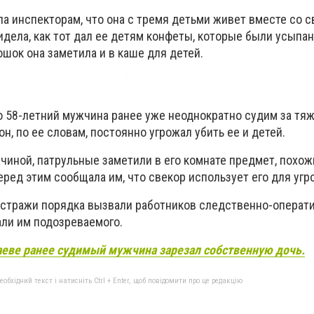
а инспекторам, что она с тремя детьми живет вместе со 
идела, как тот дал ее детям конфеты, которые были усып
шок она заметила и в каше для детей.
о 58-летний мужчина ранее уже неоднократно судим за тя
н, по ее словам, постоянно угрожал убить ее и детей.
чиной, патрульные заметили в его комнате предмет, похож
еред этим сообщала им, что свекор использует его для угро
стражи порядка вызвали работников следственно-операт
али им подозреваемого.
аеве ранее судимый мужчина зарезал собственную дочь.
бхідний текст і натисніть Ctrl + Enter, щоб повідомити про це редакцію