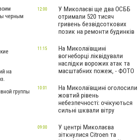
У Миколаєві ще два ОСББ
своим
12:00
отримали 520 тисяч
аны черным
гривень безвідсоткових
позик на ремонти будинків
На Миколаївщині
11:15
жкие
вогнеборці ліквідували
наслідки ворожих атак та
масштабних пожеж, - ФОТО
ий на
з.
На Миколаївщині оголосили
10:01
ивной группы
жовтий рівень
небезпечності: очікуються
сильні шквали вітру
У центрі Миколаєва
09:00
зіткнулися Citroen та