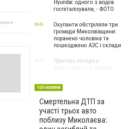
Hyundai: одного з водіїв
госпіталізували, - ФОТО
 оцінити
Окупанти обстріляли три
08:05
громади Миколаївщини:
поранено чоловіка та
пошкоджено АЗС і склади
Прогноз погоди у
08:02
Миколаєві на 9 серпня:
спекотний день з
невеликою хмарністю
ТОП НОВИНИ
Смертельна ДТП за
участі трьох авто
поблизу Миколаєва: