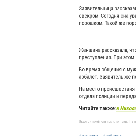
Заявительница рассказал
свекром. Сегодня она ув
порошком. Такой же поро
Женщина рассказала, чт
преступления. При этом о
Во время общения с муж
арбалет. Заявитель же п
На место происшествия 
отдела полиции и перед
Читайте также
:
в Никол
Якщо ви помітили помилку, виділіть нео
#отравить
#арбалет