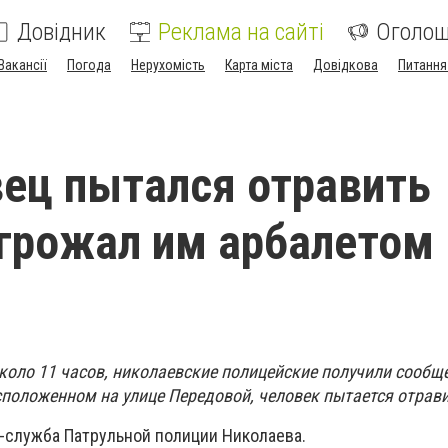
Довідник
Реклама на сайті
Оголо
Вакансії
Погода
Нерухомість
Карта міста
Довідкова
Питання
ец пытался отравить
угрожал им арбалетом
около 11 часов, николаевские полицейские получили сообще
сположенном на улице Передовой, человек пытается отрави
-служба Патрульной полиции Николаева.