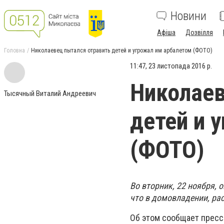
Новини
Афіша
Дозвілля
Головна
Николаевец пытался отравить детей и угрожал им арбалетом (ФОТО)
11:47, 23 листопада 2016 р.
Николаев
Тысячный Виталий Андреевич
детей и 
(ФОТО)
Во вторник, 22 ноября, 
что в домовладении, ра
Об этом сообщает пресс