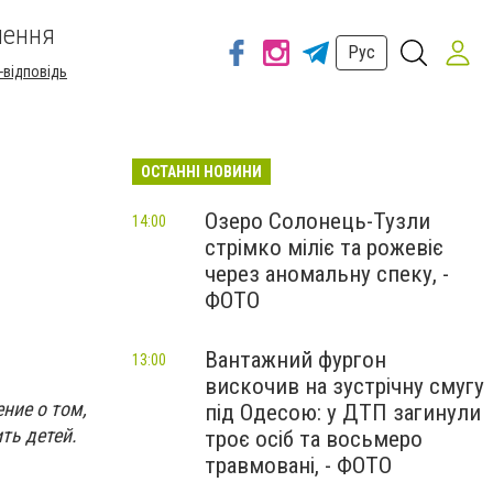
шення
Рус
-відповідь
ОСТАННІ НОВИНИ
Озеро Солонець-Тузли
14:00
стрімко міліє та рожевіє
через аномальну спеку, -
ФОТО
Вантажний фургон
13:00
вискочив на зустрічну смугу
ние о том,
під Одесою: у ДТП загинули
ть детей.
троє осіб та восьмеро
травмовані, - ФОТО