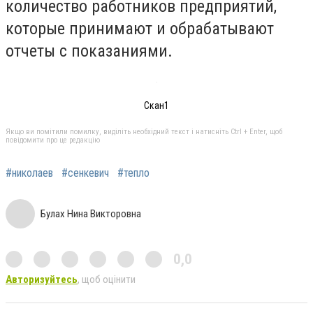
количество работников предприятий,
которые принимают и обрабатывают
отчеты с показаниями.
Скан1
Якщо ви помітили помилку, виділіть необхідний текст і натисніть Ctrl + Enter, щоб
повідомити про це редакцію
#николаев
#сенкевич
#тепло
Булах Нина Викторовна
0,0
Авторизуйтесь
, щоб оцінити