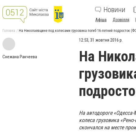
Новини
Афіша
Дозвілля
Головна
На Николаевщине под колесами грузовика погиб 16-летний подросток (Ф
12:53, 31 жовтня 2016 р.
На Никол
Снежана Ракчеева
грузовик
подросто
На автодороге «Одесса-
колеса грузовика «Рено
скончался на месте про