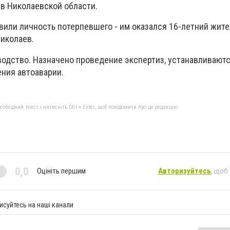
 в Николаевской области.
вили личность потерпевшего - им оказался 16-летний жите
Николаев.
водство. Назначено проведение экспертиз, устанавливают
ния автоаварии.
бхідний текст і натисніть Ctrl + Enter, щоб повідомити про це редакцію
0,0
Оцініть першим
Авторизуйтесь
, щоб
исуйтесь на наші канали