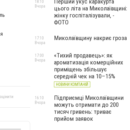
Перший укус каракурта
18:10
Вчора
цього літа на Миколаївщині:
жінку госпіталізували, -
ль
ФОТО
ся
Миколаївщину накриє гроза
17:10
Вчора
«Тихий продавець»: як
17:00
Вчора
ароматизація комерційних
приміщень збільшує
середній чек на 10–15%
НОВИНИ КОМПАНІЙ
 оцінити
Підприємці Миколаївщини
16:10
Вчора
можуть отримати до 200
тисяч гривень: триває
прийом заявок