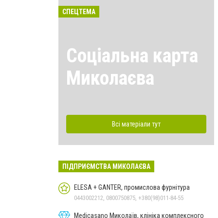
СПЕЦТЕМА
Соціальна карта
Миколаєва
Всі матеріали тут
ПІДПРИЄМСТВА МИКОЛАЄВА
ELESA + GANTER, промислова фурнітура
0443002212, 0800750875, +380(98)011-84-55
Medicasano Миколаїв, клініка комплексного