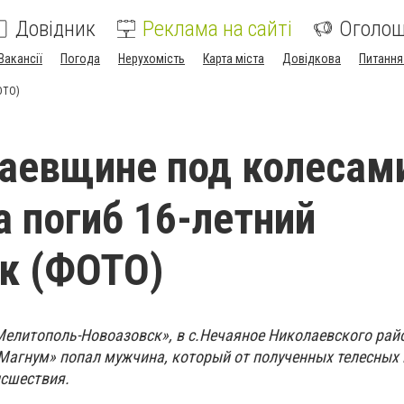
Довідник
Реклама на сайті
Оголо
Вакансії
Погода
Нерухомість
Карта міста
Довідкова
Питання
ОТО)
аевщине под колесам
а погиб 16-летний
к (ФОТО)
Мелитополь-Новоазовск», в с.Нечаяное Николаевского райо
-Магнум» попал мужчина, который от полученных телесных
исшествия.