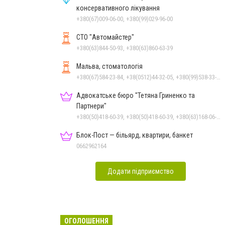
консервативного лікування
+380(67)009-06-00, +380(99)029-96-00
СТО "Автомайстер"
+380(63)844-50-93, +380(63)860-63-39
Мальва, стоматологія
+380(67)584-23-84, +38(0512)44-32-05, +380(99)538-33-25, +380(63)977-35-54
Адвокатське бюро "Тетяна Гриненко та
Партнери"
+380(50)418-60-39, +380(50)418-60-39, +380(63)168-06-92
Блок-Пост — більярд, квартири, банкет
0662962164
Додати підприємство
ОГОЛОШЕННЯ