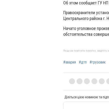
Об этом сообщает ГУ НП
Правоохранители устано
Центрального района г. 
Начато уголовное произ
обстоятельства соверше
Якщо ви помітили помилку, виділіть нео
#авария
#дтп
#грузовик
Діліться цією новиною та підп