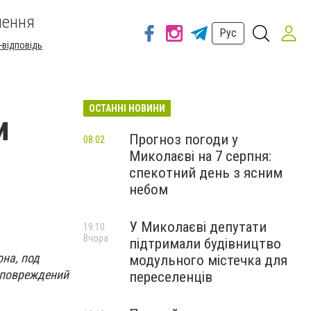
шення
Рус
-відповідь
ОСТАННІ НОВИНИ
и
Прогноз погоди у
08:02
Миколаєві на 7 серпня:
спекотний день з ясним
небом
У Миколаєві депутати
19:10
Вчора
підтримали будівництво
на, под
модульного містечка для
 повреждений
переселенців