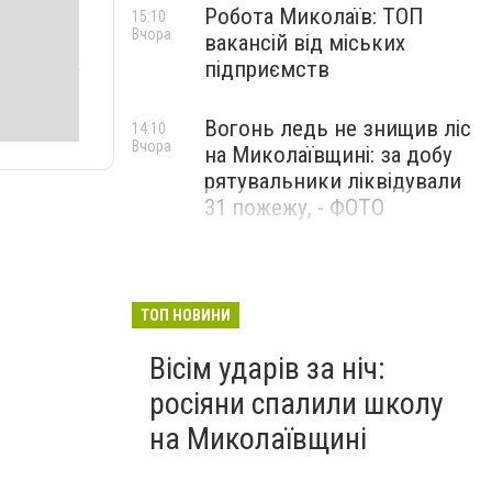
Робота Миколаїв: ТОП
15:10
Вчора
вакансій від міських
підприємств
Вогонь ледь не знищив ліс
14:10
Вчора
на Миколаївщині: за добу
рятувальники ліквідували
31 пожежу, - ФОТО
ТОП НОВИНИ
Вісім ударів за ніч:
росіяни спалили школу
на Миколаївщині