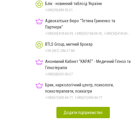
Блік - новинний таблоїд України
+380(99)489-93-31
Адвокатське бюро "Тетяна Гриненко та
Партнери"
+380(50)418-60-39, +380(63)168-06-92, +380(50)418-60-39
BTLS Group, митний брокер
+38 (067) 286-27-84
Анонімний Кабінет "КАРАТ" - Медичний Гіпноз та
Гіпнотерапія
+380(68)633-00-27
Брик, наркологічний центр, психологи,
психотерапевти, психіатри
+380(67)400-44-77, +380(67)400-44-77
Додати підприємство