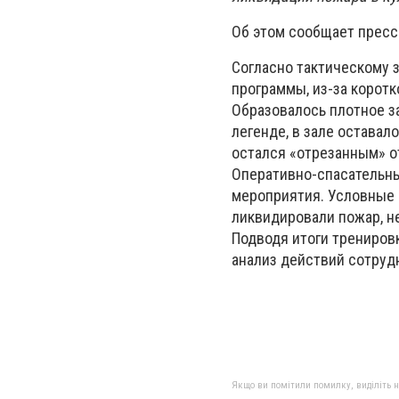
Об этом сообщает пресс
Согласно тактическому з
программы, из-за корот
Образовалось плотное з
легенде, в зале оставал
остался «отрезанным» от
Оперативно-спасательн
мероприятия. Условные
ликвидировали пожар, н
Подводя итоги трениров
анализ действий сотрудн
Якщо ви помітили помилку, виділіть нео