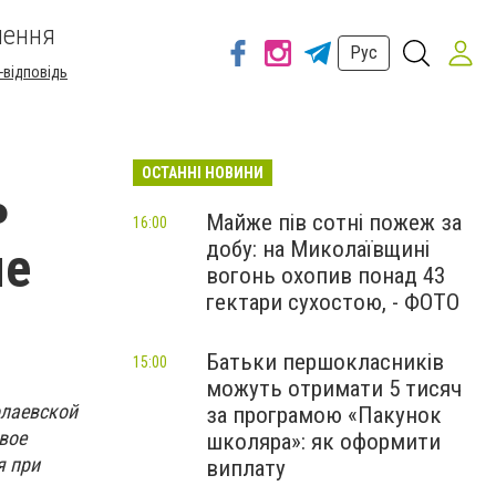
шення
Рус
-відповідь
ОСТАННІ НОВИНИ
ь
Майже пів сотні пожеж за
16:00
добу: на Миколаївщині
ме
вогонь охопив понад 43
гектари сухостою, - ФОТО
Батьки першокласників
15:00
можуть отримати 5 тисяч
олаевской
за програмою «Пакунок
вое
школяра»: як оформити
я при
виплату