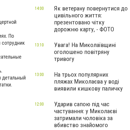
Як ветерану повернутися до
14:00
цивільного життя:
презентовано чітку
цертной
дорожню карту, - ФОТО
ях. По
н сотрудник
Увага! На Миколаївщині
13:10
оголошено повітряну
сательные
тривогу
.
На трьох популярних
13:00
л детальный
пляжах Миколаєва у воді
татки.
виявили кишкову паличку
Ударив сапою під час
12:00
частування: у Миколаєві
затримали чоловіка за
вбивство знайомого