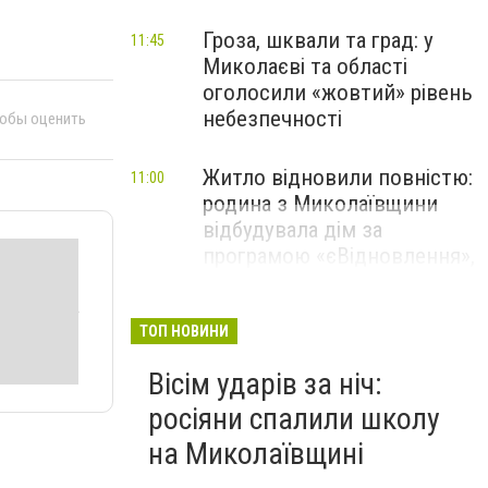
Гроза, шквали та град: у
11:45
Миколаєві та області
оголосили «жовтий» рівень
небезпечності
тобы оценить
Житло відновили повністю:
11:00
родина з Миколаївщини
відбудувала дім за
програмою «єВідновлення»,
- ФОТО
ТОП НОВИНИ
Вісім ударів за ніч:
росіяни спалили школу
на Миколаївщині