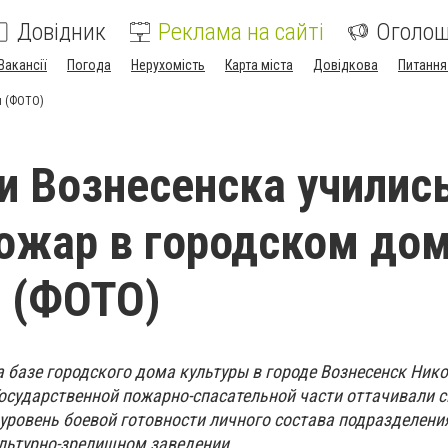
Довідник
Реклама на сайті
Оголо
Вакансії
Погода
Нерухомість
Карта міста
Довідкова
Питання
ы (ФОТО)
и Вознесенска училис
ожар в городском до
 (ФОТО)
на базе городского дома культуры в городе Вознесенск Ник
Государственной пожарно-спасательной части оттачивали с
уровень боевой готовности личного состава подразделени
льтурно-зрелищном заведении.