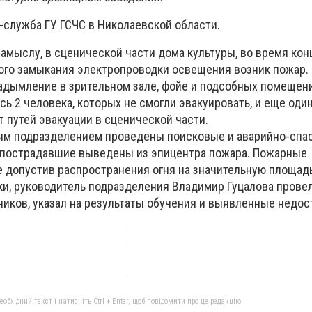
-служба ГУ ГСЧС в Николаевской области.
амыслу, в сценической части дома культуры, во время кон
кого замыкания электропроводки освещения возник пожар.
адымление в зрительном зале, фойе и подсобных помещени
ось 2 человека, которых не смогли эвакуировать, и еще оди
 путей эвакуации в сценической части.
ым подразделением проведены поисковые и аварийно-спа
 пострадавшие выведены из эпицентра пожара. Пожарные
е допустив распространения огня на значительную площадь
ки, руководитель подразделения Владимир Гуцалова прове
иков, указал на результаты обучения и выявленные недос
бхідний текст і натисніть Ctrl + Enter, щоб повідомити про це редакцію