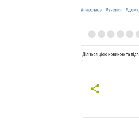
#николаев
#учения
#домк
Діліться цією новиною та підп