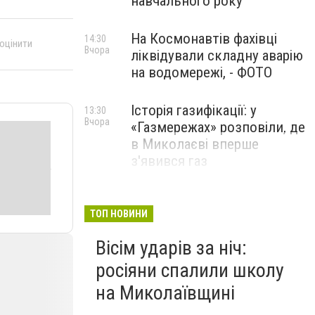
навчального року
На Космонавтів фахівці
14:30
 оцінити
Вчора
ліквідували складну аварію
на водомережі, - ФОТО
Історія газифікації: у
13:30
Вчора
«Газмережах» розповіли, де
в Миколаєві вперше
з'явився газ
Літній відпочинок у
13:00
Вчора
Миколаєві 2026: шукаємо
ТОП НОВИНИ
нові враження та
Вісім ударів за ніч:
перезавантаження
росіяни спалили школу
ПАРТНЕРСЬКИЙ СПЕЦПРОЄКТ
на Миколаївщині