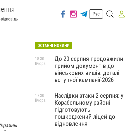
шення
Рус
-відповідь
ОСТАННІ НОВИНИ
До 20 серпня продовжили
18:30
Вчора
прийом документів до
військових вишів: деталі
вступної кампанії-2026
Наслідки атаки 2 серпня: у
17:30
Вчора
Корабельному районі
підготовують
пошкоджений ліцей до
відновлення
 Украины