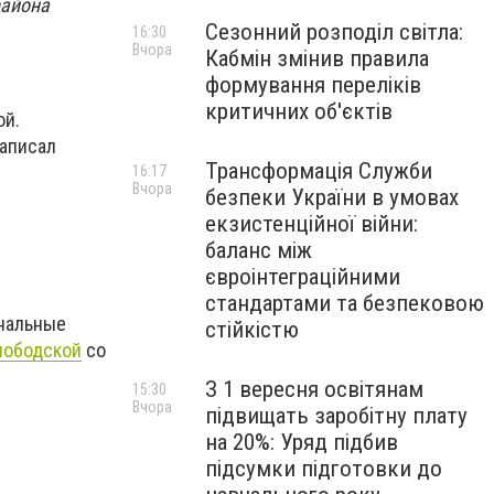
района
Сезонний розподіл світла:
16:30
Вчора
Кабмін змінив правила
формування переліків
критичних об'єктів
ой.
написал
Трансформація Служби
16:17
Вчора
безпеки України в умовах
екзистенційної війни:
баланс між
євроінтеграційними
стандартами та безпековою
нальные
стійкістю
лободской
со
З 1 вересня освітянам
15:30
Вчора
підвищать заробітну плату
на 20%: Уряд підбив
підсумки підготовки до