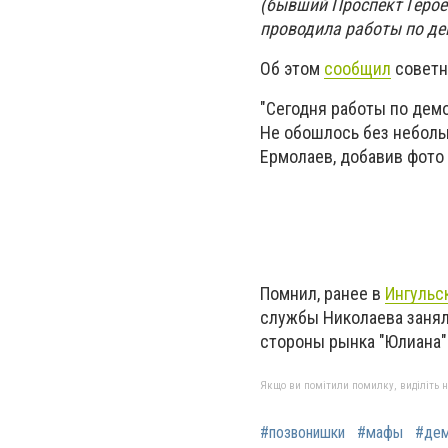
(бывший Проспект Герое
проводила работы по д
Об этом
сообщил
советн
"Сегодня работы по дем
Не обошлось без небольш
Ермолаев, добавив фото
Помнил, ранее в
Ингульс
службы Николаева заня
стороны рынка "Юлиана"
Якщо ви помітили помилку, виділіть нео
#позвонишки
#мафы
#де