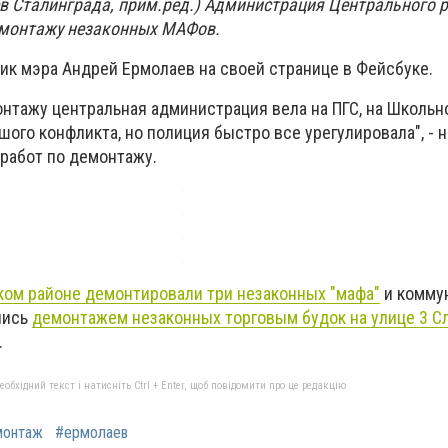
в Сталинграда, прим.ред.) Администрация Центрального 
емонтажу незаконных МАФов.
ик мэра Андрей Ермолаев на своей странице в Фейсбуке.
онтажу центральная администрация вела на ПГС, на Школьн
ого конфликта, но полиция быстро все урегулировала", - 
 работ по демонтажу.
ком районе демонтировали три незаконных "мафа"
и комму
лись
демонтажем незаконных торговым будок на улице 3 С
.
бхідний текст і натисніть Ctrl + Enter, щоб повідомити про це редакцію
монтаж
#ермолаев