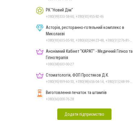
РК "Новий Дім"
+380(99)333-58-60, +380(93)955-82-46
Асторія, ресторанно-готельний комплекс в
Миколаєві
+380(93)635-05-93, +380(63)244-23-48, +380(51)276-81-65, +380(93)361-03-37, +380(95)172-60-42, +380(51)277-66-77, +380(68)916-39-76
Анонімний Кабінет "КАРАТ" - Медичний Гіпноз та
Гіпнотерапія
+380(68)633-00-27
Стоматологія, ФОП Простяков Д.К.
+380(95)939-60-53, +380(98)656-04-14, +380(51)248-99-08, +380(50)159-88-74
Виготовлення печаток та штампів
+380(66)000-76-28
Додати підприємство