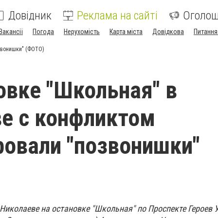
Довідник
Реклама на сайті
Оголо
Вакансії
Погода
Нерухомість
Карта міста
Довідкова
Питання
звонишки" (ФОТО)
овке "Школьная" в
е с конфликтом
овали "позвонишки"
в Николаеве на остановке "Школьная" по Проспекте Героев