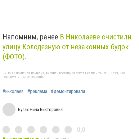
Напомним, ранее
В Николаеве очистили
улицу Колодезную от незаконных будок
(ФОТО)
.
Якщо ви помітили помилку, виділіть необхідний текст і натисніть Ctrl + Enter, щоб
повідомити про це редакцію
#николаев
#реклама
#демонтировали
Булах Нина Викторовна
0,0
Авторизируйтесь
, чтобы оценить