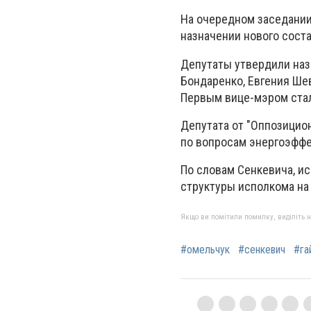
На очередном заседании
назначении нового сост
Депутаты утвердили наз
Бондаренко, Евгения Ше
Первым вице-мэром ста
Депутата от "Оппозицио
по вопросам энергоэфф
По словам Сенкевича, ис
структуры исполкома н
Якщо ви помітили помилку, виділіть нео
#омельчук
#сенкевич
#га