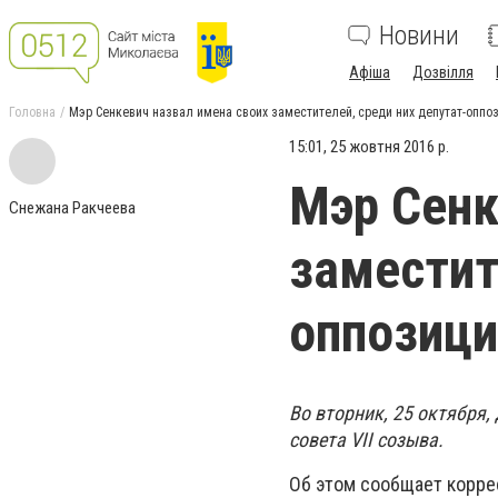
Новини
Афіша
Дозвілля
Головна
Мэр Сенкевич назвал имена своих заместителей, среди них депутат-оппо
15:01, 25 жовтня 2016 р.
Мэр Сенк
Снежана Ракчеева
заместит
оппозици
Во вторник, 25 октября
совета VII созыва.
Об этом сообщает корре