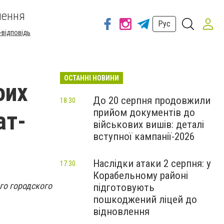
шення
Рус
-відповідь
ОСТАННІ НОВИНИ
оих
До 20 серпня продовжили
18:30
прийом документів до
ат-
військових вишів: деталі
вступної кампанії-2026
Наслідки атаки 2 серпня: у
17:30
Корабельному районі
го городского
підготовують
пошкоджений ліцей до
відновлення