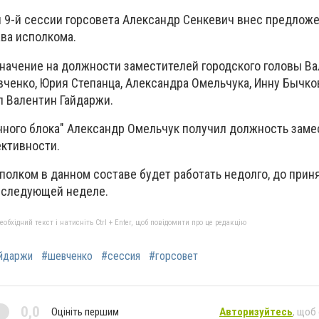
 9-й сессии горсовета Александр Сенкевич внес предложе
ава исполкома.
начение на должности заместителей городского головы В
вченко, Юрия Степанца, Александра Омельчука, Инну Бычко
л Валентин Гайдаржи.
нного блока" Александр Омельчук получил должность заме
ективности.
полком в данном составе будет работать недолго, до прин
а следующей неделе.
бхідний текст і натисніть Ctrl + Enter, щоб повідомити про це редакцію
йдаржи
#шевченко
#сессия
#горсовет
0,0
Оцініть першим
Авторизуйтесь
, щоб