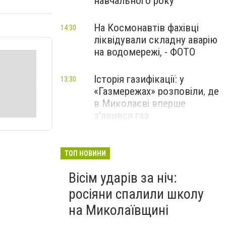
навчального року
На Космонавтів фахівці
14:30
ліквідували складну аварію
на водомережі, - ФОТО
Історія газифікації: у
13:30
«Газмережах» розповіли, де
в Миколаєві вперше
з'явився газ
Літній відпочинок у
13:00
Миколаєві 2026: шукаємо
ТОП НОВИНИ
нові враження та
Вісім ударів за ніч:
перезавантаження
росіяни спалили школу
ПАРТНЕРСЬКИЙ СПЕЦПРОЄКТ
на Миколаївщині