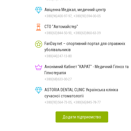
Авіценна Медікал, медичний центр
+380(96)400-97-97, +380(93)594-00-05
СТО "Автомайстер"
+380(63)844-50-93, +380(63)860-63-39
FanDay.net – спортивний портал для справжніх
уболівальників
+380(44)247-13-80
Анонімний Кабінет "КАРАТ" - Медичний Гіпноз та
Гіпнотерапія
+380(68)633-00-27
ASTORIA DENTAL CLINIC Українська клініка
сучасної стоматології
+380(93)564-73-05, +380(66)845-78-77
Додати підприємство