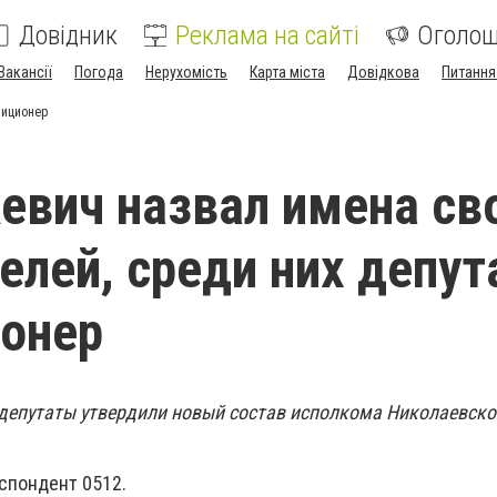
Довідник
Реклама на сайті
Оголо
Вакансії
Погода
Нерухомість
Карта міста
Довідкова
Питання
зиционер
евич назвал имена св
елей, среди них депут
онер
, депутаты утвердили новый состав исполкома Николаевско
спондент 0512.