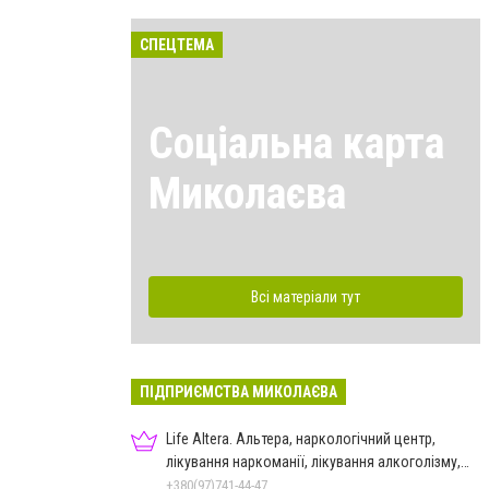
СПЕЦТЕМА
Соціальна карта
Миколаєва
Всі матеріали тут
ПІДПРИЄМСТВА МИКОЛАЄВА
Life Altera. Альтера, наркологічний центр,
лікування наркоманії, лікування алкоголізму,
зняття ломки
+380(97)741-44-47