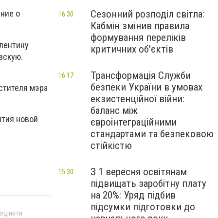
Сезонний розподіл світла:
ние о
16:30
Кабмін змінив правила
формування переліків
алентину
критичних об'єктів
вскую.
Трансформація Служби
16:17
безпеки України в умовах
стителя мэра
екзистенційної війни:
баланс між
ятия новой
євроінтеграційними
стандартами та безпековою
стійкістю
З 1 вересня освітянам
15:30
підвищать заробітну плату
на 20%: Уряд підбив
підсумки підготовки до
 оцінити