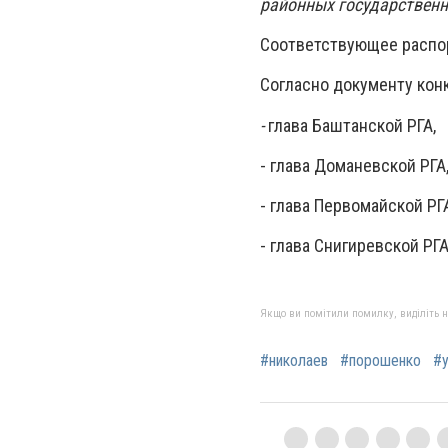
районных государственн
Соответствующее распор
Согласно документу кон
-
глава Баштанской РГА,
- глава Доманевской РГА
- глава Первомайской РГ
- глава Снигиревской РГА
Якщо ви помітили помилку, виділіть нео
#николаев
#порошенко
#у