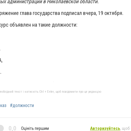
ых администраций в Николаевской области.
яжение глава государства подписал вчера, 19 октября.
курс объявлен на такие должности:
,
А,
.
бхідний текст і натисніть Ctrl + Enter, щоб повідомити про це редакцію
каз
#должности
0,0
Оцініть першим
Авторизуйтесь
, щоб