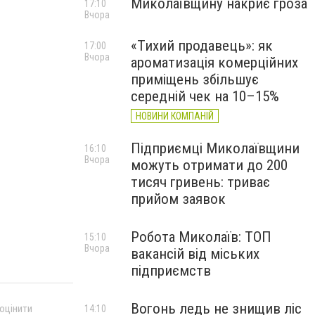
Миколаївщину накриє гроза
17:10
Вчора
«Тихий продавець»: як
17:00
Вчора
ароматизація комерційних
приміщень збільшує
середній чек на 10–15%
НОВИНИ КОМПАНІЙ
Підприємці Миколаївщини
16:10
Вчора
можуть отримати до 200
тисяч гривень: триває
прийом заявок
Робота Миколаїв: ТОП
15:10
Вчора
вакансій від міських
підприємств
Вогонь ледь не знищив ліс
 оцінити
14:10