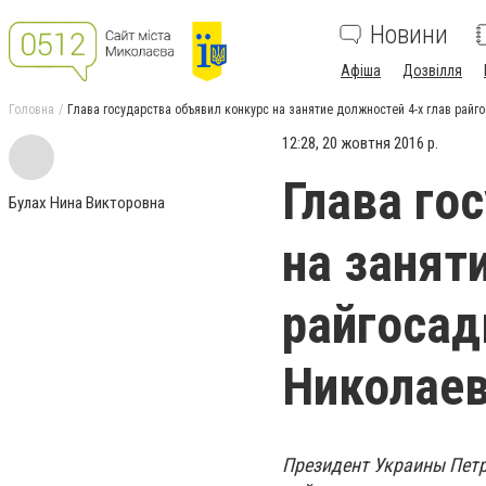
Новини
Афіша
Дозвілля
Головна
Глава государства объявил конкурс на занятие должностей 4-х глав рай
12:28, 20 жовтня 2016 р.
Глава го
Булах Нина Викторовна
на занят
райгосад
Николаев
Президент Украины Петр