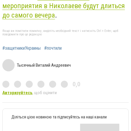
мероприятия в Николаеве будут длиться
до самого вечера
.
Якщо ви помітили помилку, виділіть необхідний текст і натисніть Ctrl + Enter, щоб
повідомити про це редакцію
#защитникиУкраины
#почтили
Тысячный Виталий Андреевич
0,0
Авторизуйтесь
, щоб оцінити
Діліться цією новиною та підписуйтесь на наші канали