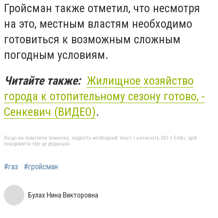
Гройсман также отметил, что несмотря
на это, местным властям необходимо
готовиться к возможным сложным
погодным условиям.
Читайте также:
Жилищное хозяйство
города к отопительному сезону готово, -
Сенкевич (ВИДЕО)
.
Якщо ви помітили помилку, виділіть необхідний текст і натисніть Ctrl + Enter, щоб
повідомити про це редакцію
#газ
#гройсман
Булах Нина Викторовна