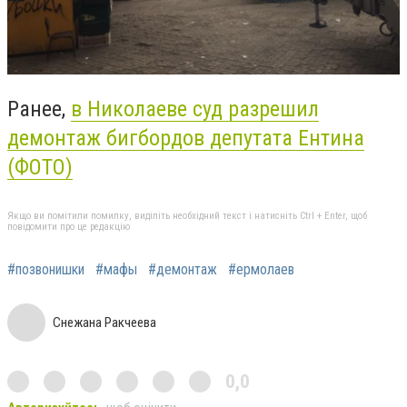
Ранее,
в Николаеве суд разрешил
демонтаж бигбордов депутата Ентина
(ФОТО)
Якщо ви помітили помилку, виділіть необхідний текст і натисніть Ctrl + Enter, щоб
повідомити про це редакцію
#позвонишки
#мафы
#демонтаж
#ермолаев
Снежана Ракчеева
0,0