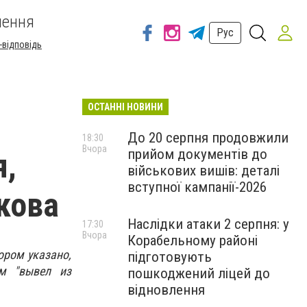
шення
Рус
-відповідь
ОСТАННІ НОВИНИ
До 20 серпня продовжили
18:30
Вчора
прийом документів до
я,
військових вишів: деталі
вступної кампанії-2026
кова
Наслідки атаки 2 серпня: у
17:30
Вчора
Корабельному районі
ором указано,
підготовують
ым "вывел из
пошкоджений ліцей до
відновлення