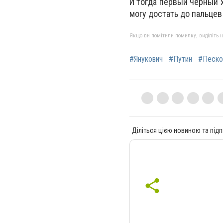
И тогда первый черный 
могу достать до пальцев 
Якщо ви помітили помилку, виділіть нео
#Янукович
#Путин
#Песко
Діліться цією новиною та підп