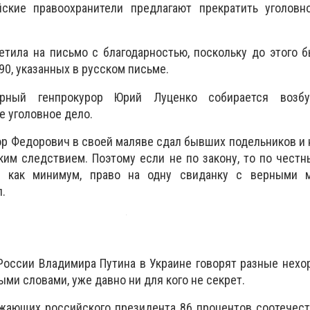
йские правоохранители предлагают прекратить уголовн
етила на письмо с благодарностью, поскольку до этого 
90, указанных в русском письме.
арный генпрокурор Юрий Луценко собирается возбу
е уголовное дело.
ор Федорович в своей маляве сдал бывших подельников и 
ким следствием. Поэтому если не по закону, то по чест
, как минимум, право на одну свиданку с верными 
.
 России Владимира Путина в Украине говорят разные нех
ми словами, уже давно ни для кого не секрет.
ожающих российского президента 86 процентов соотечес