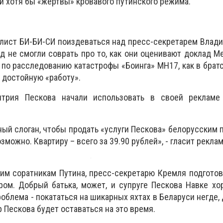
и хотя бы «жертвы» кровавого путинского режима.
лист БИ-БИ-СИ поиздеваться над пресс-секретарем Влади
д не смогли соврать про то, как они оценивают доклад 
по расследованию катастрофы «Боинга» МH17, как в брат
достойную «работу».
трия Пескова начали использовать в своей рекламе
ый слоган, чтобы продать «услуги Пескова» белорусским 
можно. Квартиру – всего за 39.90 рублей», - гласит рекла
огим соратникам Путина, пресс-секретарю Кремля подгото
ром. Добрый батька, может, и супруге Пескова Навке х
облема - покататься на шикарных яхтах в Беларуси негде, 
 Пескова будет оставаться на это время.