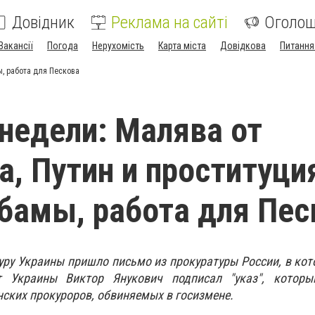
Довідник
Реклама на сайті
Оголо
Вакансії
Погода
Нерухомість
Карта міста
Довідкова
Питання
ы, работа для Пескова
недели: Малява от
а, Путин и проституци
бамы, работа для Пес
уру Украины пришло письмо из прокуратуры России, в кот
 Украины Виктор Янукович подписал "указ", котор
нских прокуроров, обвиняемых в госизмене.