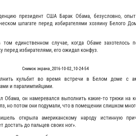
енцию президент США Барак Обама, безусловно, опыт
ическом шпагате перед избирателями хозяину Белого До
 том единственном случае, когда Обаме захотелось п
у перед избирателями, его ожидал конфуз.
Снимок экрана_2016-10-02_10-24-54
лнить кульбит во время встречи в Белом доме с а
ами и паралимпийцами.
л Обама, он намеревался выполнить какие-то трюки на к
лз, но потом они подумали, что в помещении слишком мног
ишель открыла американскому народу истинную при
т достать до пальцев своих ног».