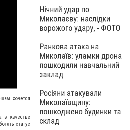
Нічний удар по
Миколаєву: наслідки
ворожого удару, - ФОТО
Ранкова атака на
Миколаїв: уламки дрона
пошкодили навчальний
заклад
Росіяни атакували
нцам хочется
Миколаївщину:
пошкоджено будинки та
а в качестве
склад
ботать статус