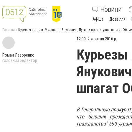
Новини
Афіша
Дозвілля
Головна
Курьезы недели: Малява от Януковича, Путин и проституция, шпагат Обам
12:00, 2 жовтня 2016 р.
Курьезы 
Роман Лазоренко
головний редактор
Янукович
шпагат О
В Генеральную прокурат
что бывший президент
гражданства" 590 украи