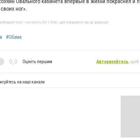
хозяин Овального кабинета впервые в жизни покраснел и п
своих ног».
бхідний текст і натисніть Ctrl + Enter, щоб повідомити про це редакцію
в
#Обама
0,0
Оцініть першим
Авторизуйтесь
, щоб
исуйтесь на наші канали