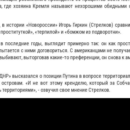
а, где хозяина Кремля называют нехорошими обидными с
в истории «Новороссии» Игорь Гиркин (Стрелков) сравн
«проституткой», «терпилой» и «бомжом из подворотни».
 в последние годы, выглядит примерно так: он как прос
пытается с ними договориться. С американцами не получае
 выбивают, выторговав какие-то преференции, он снова к а
ДНР» высказался о позиции Путина в вопросе территориал
 островам. «И не вот этому кренделю, который за Собч
ть территориями», - озвучил свое мнение Стрелков.