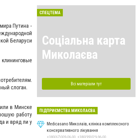
СПЕЦТЕМА
мира Путина -
Международной
Соціальна карта
ской Беларуси
Миколаєва
 клининговые
потребителям.
Всі матеріали тут
мный слоган.
вили в Минске
ПІДПРИЄМСТВА МИКОЛАЄВА
орошую работу
да и вряд ли у
Medicasano Миколаїв, клініка комплексного
консервативного лікування
+380(67)009-06-00, +380(99)029-96-00