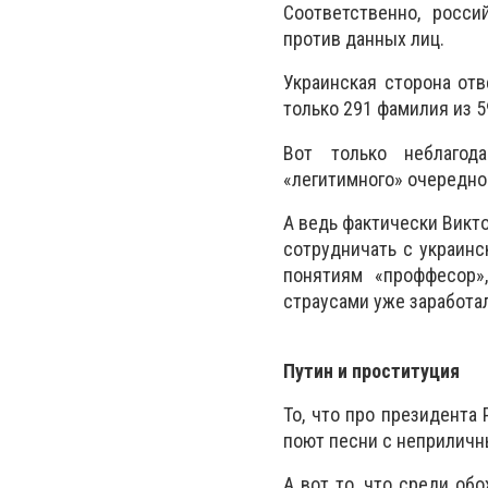
Соответственно, росси
против данных лиц.
Украинская сторона отв
только 291 фамилия из 5
Вот только неблагод
«легитимного» очередно
А ведь фактически Викт
сотрудничать с украинс
понятиям «проффесор»
страусами уже заработал
Путин и проституция
То, что про президента
поют песни с неприличны
А вот то, что среди об