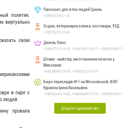
Пансіонат для літніх людей Грааль
ный политик.
+380(67)255-11-55
ма виртуально
Зодіак, ветеринарна клініка, зоотовари, УЗД
+380(73)073-20-40
оказать свою
Дизель Плюс
+380(67)512-10-29, +380(95)679-54-71, +380(93)982-27-24, +380(67)785-45-70, +380(51)248-33-48
Штамп - майстер, виготовлення печаток у
Миколаєві
+380(98)842-24-59, +380(95)223-92-24
мериканскими
Бюро перекладів № 1 на Московській, ФОП
Куракіна Ірина Васильівна
овре в паре с
+380(66)645-74-00, +380(66)645-74-00, +380(93)383-31-61, +380(95)629-25-06, +380(67)512-47-06
о людей.
Додати підприємство
чину провала