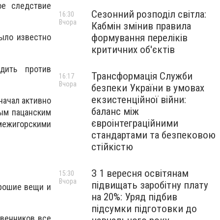
ое следствие
Сезонний розподіл світла:
16:30
Вчора
Кабмін змінив правила
формування переліків
было известно
критичних об'єктів
дить против
Трансформація Служби
16:17
Вчора
безпеки України в умовах
екзистенційної війни:
начал активно
баланс між
ным пацанским
євроінтеграційними
межигорскими
стандартами та безпековою
стійкістю
З 1 вересня освітянам
15:30
Вчора
підвищать заробітну плату
орошие вещи и
на 20%: Уряд підбив
підсумки підготовки до
твенников все