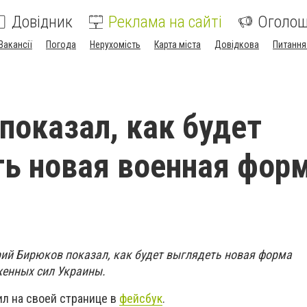
Довідник
Реклама на сайті
Оголо
Вакансії
Погода
Нерухомість
Карта міста
Довідкова
Питання
показал, как будет
ь новая военная фор
ий Бирюков показал, как будет выглядеть новая форма
енных сил Украины.
л на своей странице в
фейсбук
.