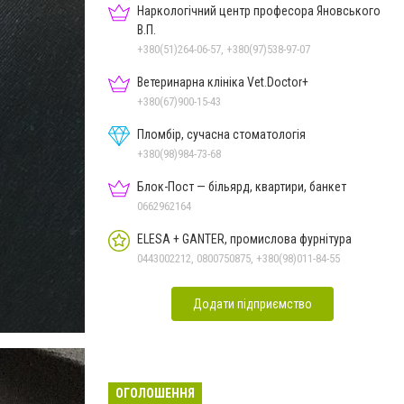
Наркологічний центр професора Яновського
В.П.
+380(51)264-06-57, +380(97)538-97-07
Ветеринарна клініка Vet.Doctor+
+380(67)900-15-43
Пломбір, сучасна стоматологія
+380(98)984-73-68
Блок-Пост — більярд, квартири, банкет
0662962164
ELESA + GANTER, промислова фурнітура
0443002212, 0800750875, +380(98)011-84-55
Додати підприємство
ОГОЛОШЕННЯ