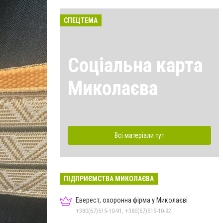
СПЕЦТЕМА
Соціальна карта
Миколаєва
Всі матеріали тут
ПІДПРИЄМСТВА МИКОЛАЄВА
Еверест, охоронна фірма у Миколаєві
+380(67)515-10-91, +380(67)515-10-92