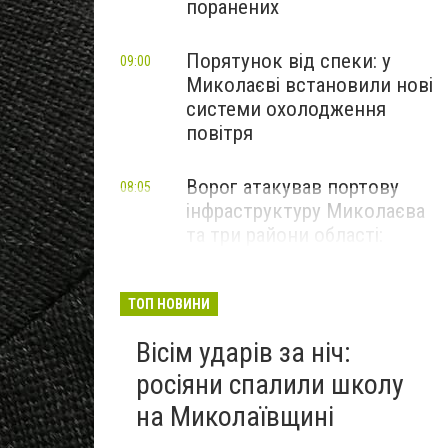
поранених
Порятунок від спеки: у
09:00
Миколаєві встановили нові
системи охолодження
повітря
Ворог атакував портову
08:05
інфраструктуру Миколаєва
та три райони області:
наслідки обстрілів за добу
ТОП НОВИНИ
Вісім ударів за ніч:
росіяни спалили школу
на Миколаївщині