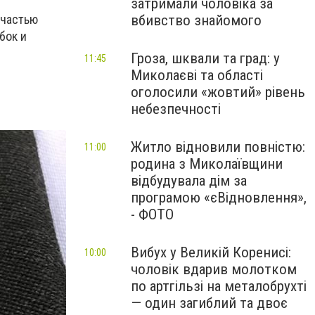
затримали чоловіка за
вбивство знайомого
 частью
бок и
.
Гроза, шквали та град: у
11:45
Миколаєві та області
оголосили «жовтий» рівень
небезпечності
Житло відновили повністю:
11:00
родина з Миколаївщини
відбудувала дім за
програмою «єВідновлення»,
- ФОТО
Вибух у Великій Коренисі:
10:00
чоловік вдарив молотком
по артгільзі на металобрухті
— один загиблий та двоє