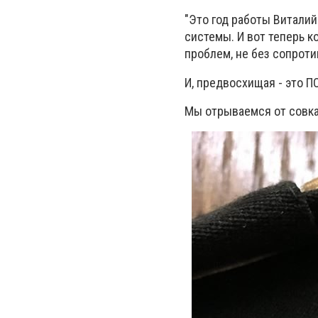
"Это год работы Виталий
системы. И вот теперь к
проблем, не без сопроти
И, предвосхищая - это
Мы отрываемся от совка.