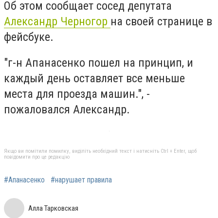
Об этом сообщает сосед депутата
Александр Черногор
на своей странице в
фейсбуке.
"г-н Апанасенко пошел на принцип, и
каждый день оставляет все меньше
места для проезда машин.", -
пожаловался Александр.
Якщо ви помітили помилку, виділіть необхідний текст і натисніть Ctrl + Enter, щоб
повідомити про це редакцію
#Апанасенко
#нарушает правила
Алла Тарковская