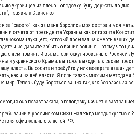
нию украинцев из плена. Голодовку буду держать до дня
та", - заявила Савченко.
 за "своего", как за меня боролись моя сестра и моя мать
ечи и отчета от президента Украины как от гаранта Констит
 главнокомандующего, который посылал на смерть ваших дет
дите и не давайте забыть о ваших родных. Потому что цен
гда о нем помнят. И вы, матери оккупированных Россией Лу
ины и украинского Крыма, вы тоже выходите к своим прест
шу власть. Выходите и требуйте у них возврата ваших дет
евать, как и нашей власти. Я попыталась многими методами 
ня мир. Теперь буду бороться за них так, как боролась за себ
 сегодня она позавтракала, а голодовку начнет с завтрашнег
 пребывании в российском СИЗО Надежда неоднократно о
ействия официальных властей РФ.
бхідний текст і натисніть Ctrl + Enter, щоб повідомити про це редакцію