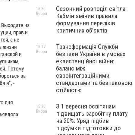
Сезонний розподіл світла:
16:30
Вчора
Кабмін змінив правила
формування переліків
. Выходите на
критичних об'єктів
уции, прав и
ей, а не
Трансформація Служби
а жизни
16:17
Вчора
безпеки України в умовах
ганской и
екзистенційної війни:
упникам,
баланс між
ей. Потому
євроінтеграційними
бороться за
стандартами та безпековою
я я", -
стійкістю
о дня.
З 1 вересня освітянам
15:30
Вчора
підвищать заробітну плату
бъявляла
на 20%: Уряд підбив
підсумки підготовки до