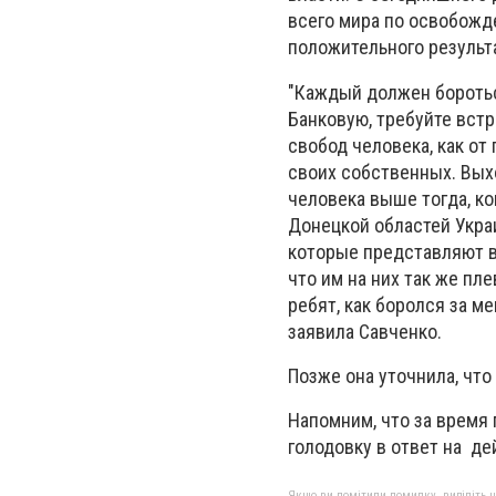
всего мира по освобожде
положительного результа
"Каждый должен бороться
Банковую, требуйте встр
свобод человека, как от
своих собственных. Выхо
человека выше тогда, ко
Донецкой областей Укра
которые представляют ва
что им на них так же пл
ребят, как боролся за ме
заявила Савченко.
Позже она уточнила, что
Напомним, что за время
голодовку в ответ на д
Якщо ви помітили помилку, виділіть нео