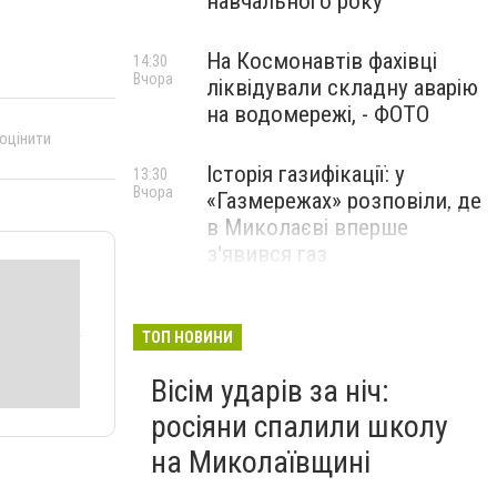
навчального року
На Космонавтів фахівці
14:30
Вчора
ліквідували складну аварію
на водомережі, - ФОТО
 оцінити
Історія газифікації: у
13:30
Вчора
«Газмережах» розповіли, де
в Миколаєві вперше
з'явився газ
Літній відпочинок у
13:00
Вчора
Миколаєві 2026: шукаємо
ТОП НОВИНИ
нові враження та
Вісім ударів за ніч:
перезавантаження
росіяни спалили школу
ПАРТНЕРСЬКИЙ СПЕЦПРОЄКТ
на Миколаївщині