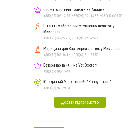
Стоматологічна поліклініка Айлама
+380(97)009-12-76, +380(95)601-13-32, +380(93)668-50-62, +380(51)259-06-88
Штамп - майстер, виготовлення печаток у
Миколаєві
+380(98)842-24-59, +380(95)223-92-24
Медицина для Вас, мережа аптек у Миколаєві
+380(50)668-66-12, +380(67)514-55-59
Ветеринарна клініка Vet.Doctor+
+380(67)900-15-43
Юридичний Маркетплейс "Консультант"
+380(73)260-29-94
Додати підприємство