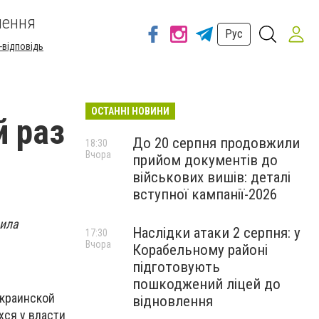
шення
Рус
-відповідь
ОСТАННІ НОВИНИ
й раз
До 20 серпня продовжили
18:30
Вчора
прийом документів до
військових вишів: деталі
вступної кампанії-2026
вила
Наслідки атаки 2 серпня: у
17:30
Вчора
Корабельному районі
підготовують
пошкоджений ліцей до
украинской
відновлення
хся у власти