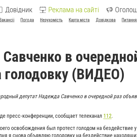
Довідник
Реклама на сайті
Оголо
Вакансії
Погода
Нерухомість
Карта міста
Довідкова
Питання
Савченко в очередно
 голодовку (ВИДЕО)
народный депутат Надежда Савченко в очередной раз объя
ходе пресс-конференции, сообщает телеканал
112
.
оего освобождения был протест голодом на бездействие 
 дня я снова объявляю голодовку на бездействие находящи