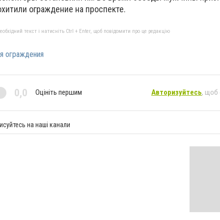
охитили ограждение на проспекте.
бхідний текст і натисніть Ctrl + Enter, щоб повідомити про це редакцію
я ограждения
0,0
Оцініть першим
Авторизуйтесь
, щоб
исуйтесь на наші канали