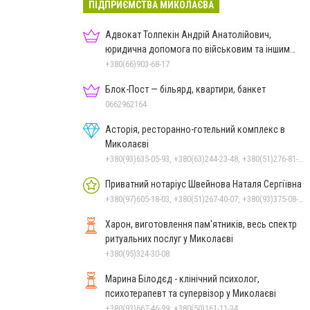
ПІДПРИЄМСТВА МИКОЛАЄВА
Адвокат Толпекін Андрій Анатолійович,
юридична допомога по військовим та іншим
справам
+380(66)903-68-17
Блок-Пост — більярд, квартири, банкет
0662962164
Асторія, ресторанно-готельний комплекс в
Миколаєві
+380(93)635-05-93, +380(63)244-23-48, +380(51)276-81-65, +380(93)361-03-37, +380(95)172-60-42, +380(51)277-66-77, +380(68)916-39-76
Приватний нотаріус Швейнова Наталя Сергіївна
+380(97)605-18-03, +380(51)267-40-07, +380(93)375-08-48
Харон, виготовлення пам'ятників, весь спектр
ритуальних послуг у Миколаєві
+380(95)324-30-08
Марина Білодєд - клінічний психолог,
психотерапевт та супервізор у Миколаєві
+380(93)667-46-99, +380(50)161-11-34