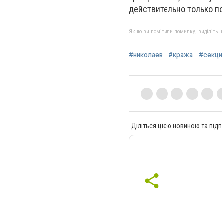
действительно только п
Якщо ви помітили помилку, виділіть нео
#николаев
#кража
#секци
Діліться цією новиною та підп