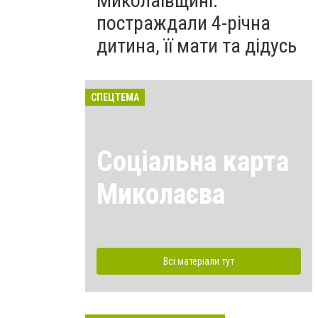
Миколаївщині:
постраждали 4-річна
дитина, її мати та дідусь
СПЕЦТЕМА
Соціальна карта
Миколаєва
Всі матеріали тут