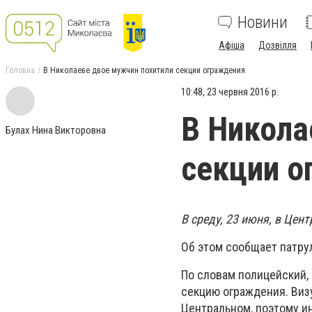
Новини
Афіша
Дозвілля
Головна
В Николаеве двое мужчин похитили секции ограждения
10:48, 23 червня 2016 р.
В Никола
Булах Нина Викторовна
секции о
В среду, 23 июня, в Це
Об этом сообщает патру
По словам полицейский, 
секцию ограждения. Визу
Центральном, поэтому и