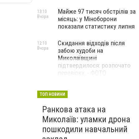
Майже 97 тисяч обстрілів за
13:10
Вчора
місяць: у Міноборони
показали статистику липня
Скидання відходів після
12:10
Вчора
забою худоби на
Миколаївщині
підтвердилося: розпочато
перевірку, - ФОТО
ТОП НОВИНИ
Ранкова атака на
Миколаїв: уламки дрона
пошкодили навчальний