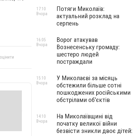
Потяги Миколаїв:
17:10
Вчора
актуальний розклад на
серпень
Ворог атакував
16:05
Вчора
Вознесенську громаду:
шестеро людей
 оцінити
постраждали
У Миколаєві за місяць
15:10
Вчора
обстежили більше сотні
пошкоджених російськими
обстрілами об'єктів
На Миколаївщині від
14:10
Вчора
початку великої війни
безвісти зникли двоє дітей: