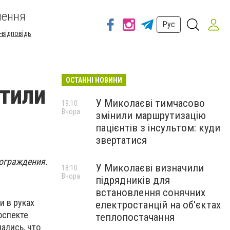
шення
Рус
-відповідь
ОСТАННІ НОВИНИ
тили
У Миколаєві тимчасово
19:10
Вчора
змінили маршрутизацію
пацієнтів з інсультом: куди
звертатися
 ограждения.
У Миколаєві визначили
18:10
Вчора
підрядників для
встановлення сонячних
и в руках
електростанцій на об'єктах
оспекте
теплопостачання
ались, что