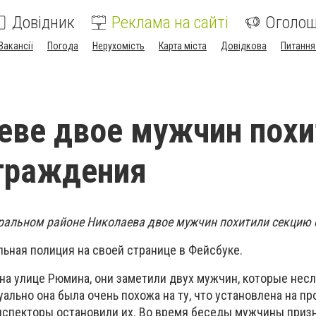
Довідник
Реклама на сайті
Оголо
Вакансії
Погода
Нерухомість
Карта міста
Довідкова
Питання
еве двое мужчин похи
граждения
нтральном районе Николаева двое мужчин похитили секцию
льная полиция на своей странице в Фейсбуке.
на улице Рюмина, они заметили двух мужчин, которые несл
ально она была очень похожа на ту, что установлена на пр
нспекторы остановили их. Во время беседы мужчины призн