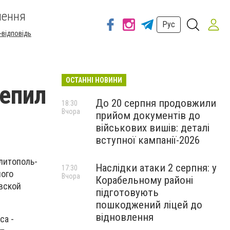
шення
Рус
-відповідь
ОСТАННІ НОВИНИ
епил
До 20 серпня продовжили
18:30
Вчора
прийом документів до
військових вишів: деталі
вступної кампанії-2026
литополь-
Наслідки атаки 2 серпня: у
17:30
ного
Вчора
Корабельному районі
вской
підготовують
пошкоджений ліцей до
відновлення
са -