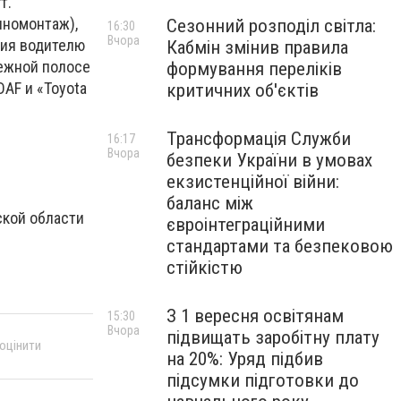
т.
иномонтаж),
Сезонний розподіл світла:
16:30
Вчора
ния водителю
Кабмін змінив правила
межной полосе
формування переліків
AF и «Toyota
критичних об'єктів
Трансформація Служби
16:17
Вчора
безпеки України в умовах
екзистенційної війни:
баланс між
ской области
євроінтеграційними
стандартами та безпековою
стійкістю
З 1 вересня освітянам
15:30
Вчора
підвищать заробітну плату
 оцінити
на 20%: Уряд підбив
підсумки підготовки до