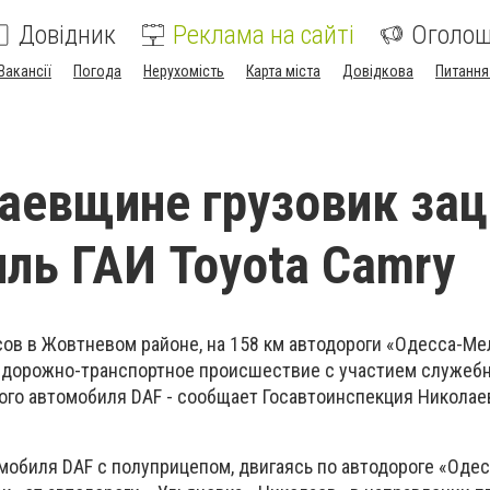
Довідник
Реклама на сайті
Оголо
Вакансії
Погода
Нерухомість
Карта міста
Довідкова
Питання
аевщине грузовик зац
ль ГАИ Toyota Camry
сов в Жовтневом районе, на 158 км автодороги «Одесса-Ме
 дорожно-транспортное происшествие с участием служеб
вого автомобиля DAF - cообщает Госавтоинспекция Николае
мобиля DAF с полуприцепом, двигаясь по автодороге «Одес