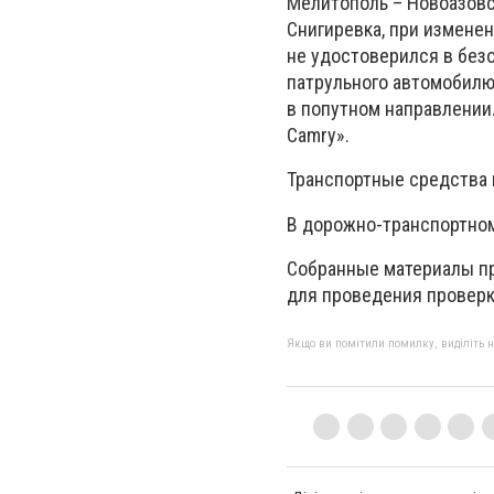
Мелитополь – Новоазовск
Снигиревка, при измене
не удостоверился в без
патрульного автомобилю
в попутном направлении.
Camry».
Транспортные средства
В дорожно-транспортном
Собранные материалы пр
для проведения проверк
Якщо ви помітили помилку, виділіть нео