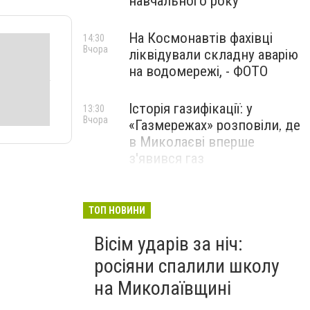
навчального року
На Космонавтів фахівці
14:30
Вчора
ліквідували складну аварію
на водомережі, - ФОТО
Історія газифікації: у
13:30
Вчора
«Газмережах» розповіли, де
в Миколаєві вперше
з'явився газ
Літній відпочинок у
13:00
Вчора
Миколаєві 2026: шукаємо
ТОП НОВИНИ
нові враження та
Вісім ударів за ніч:
перезавантаження
росіяни спалили школу
ПАРТНЕРСЬКИЙ СПЕЦПРОЄКТ
на Миколаївщині