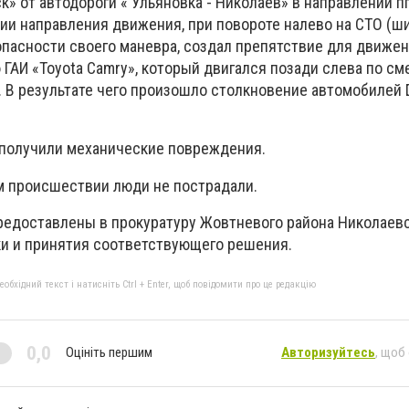
» от автодороги « Ульяновка - Николаев» в направлении пг
нии направления движения, при повороте налево на СТО (ш
опасности своего маневра, создал препятствие для движе
 ГАИ «Toyota Camry», который двигался позади слева по с
 В результате чего произошло столкновение автомобилей D
 получили механические повреждения.
 происшествии люди не пострадали.
едоставлены в прокуратуру Жовтневого района Николаев
и и принятия соответствующего решения.
бхідний текст і натисніть Ctrl + Enter, щоб повідомити про це редакцію
0,0
Оцініть першим
Авторизуйтесь
, щоб