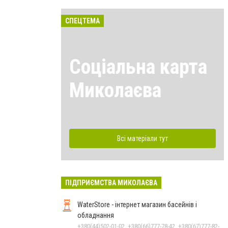
СПЕЦТЕМА
Соціальна карта
Миколаєва
Всі матеріали тут
ПІДПРИЄМСТВА МИКОЛАЄВА
WaterStore - інтернет магазин басейнів і
обладнання
+380(44)502-01-02, +380(66)777-78-42, +380(67)777-82-19, +380(67)890-80-80, +380(73)890-80-80, +380(44)502-01-03