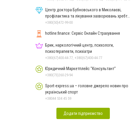
Центр доктора Бубновського в Миколаєві,
профілактика та лікування захворювань хребта
і суглобів
+380(50)472-99-00
hotline.finance: Сервіс Онлайн Страхування
Брик, наркологічний центр, психологи,
психотерапевти, психіатри
+380(67)400-44-77, +380(67)400-44-77
Юридичний Маркетплейс "Консультант"
+380(73)260-29-94
Sport-express.ua – головне джерело новин про
український спорт
+38044 534 45 59
Додати підприємство