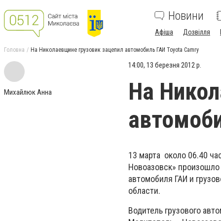
Новини
Афіша
Дозвілля
Головна
На Николаевщине грузовик зацепил автомобиль ГАИ Toyota Camry
14:00, 13 березня 2012 р.
На Никол
Михайлюк Анна
автомоби
13 марта около 06.40 ча
Новоазовск» произошло
автомобиля ГАИ и грузо
области.
Водитель грузового авто