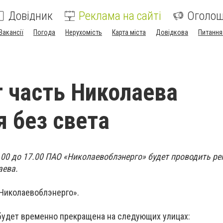
Довідник
Реклама на сайті
Оголо
Вакансії
Погода
Нерухомість
Карта міста
Довідкова
Питання
г часть Николаева
я без света
 8.00 до 17.00 ПАО «Николаевоблэнерго» будет проводить р
аева.
Николаевоблэнерго».
будет временно прекращена на следующих улицах: