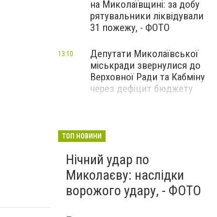
на Миколаївщині: за добу
рятувальники ліквідували
31 пожежу, - ФОТО
Депутати Миколаївської
13:10
міськради звернулися до
Верховної Ради та Кабміну
через дефіцит бюджету
ТОП НОВИНИ
Нічний удар по
Миколаєву: наслідки
ворожого удару, - ФОТО