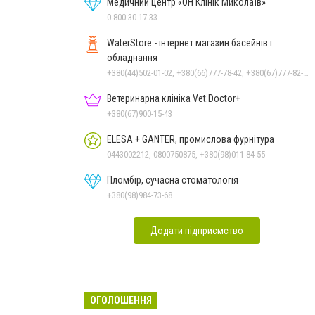
Медичний центр «ОН Клінік Миколаїв»
0-800-30-17-33
WaterStore - інтернет магазин басейнів і
обладнання
+380(44)502-01-02, +380(66)777-78-42, +380(67)777-82-19, +380(67)890-80-80, +380(73)890-80-80, +380(44)502-01-03
Ветеринарна клініка Vet.Doctor+
+380(67)900-15-43
ELESA + GANTER, промислова фурнітура
0443002212, 0800750875, +380(98)011-84-55
Пломбір, сучасна стоматологія
+380(98)984-73-68
Додати підприємство
ОГОЛОШЕННЯ