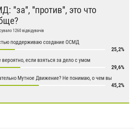
: "за", "против", это что
бще?
увало 1260 відвідувачів
стью поддерживаю создание ОСМД
25,2%
 вероятно, если взяться за дело с умом
29,6%
тельно Мутное Движение? Не понимаю, о чем вы
45,2%