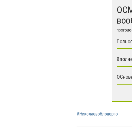
ОСМД
воо
проголос
Полно
Вполне
ОСнова
#Николаевоблэнерго