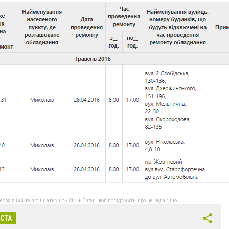
бхідний текст і натисніть Ctrl + Enter, щоб повідомити про це редакцію
ІСТА