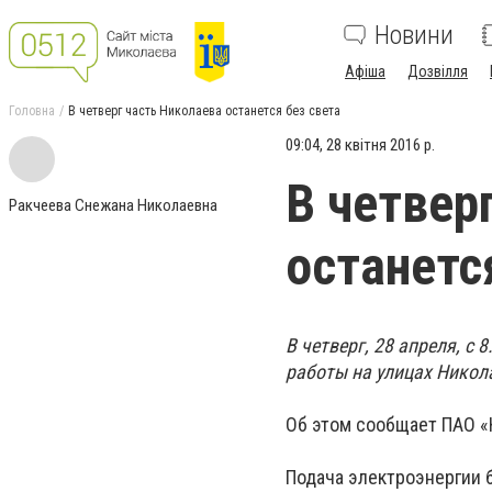
Новини
Афіша
Дозвілля
Головна
В четверг часть Николаева останется без света
09:04, 28 квітня 2016 р.
В четвер
Ракчеева Снежана Николаевна
останетс
В четверг, 28 апреля, с
работы на улицах Никол
Об этом сообщает ПАО «
Подача электроэнергии 