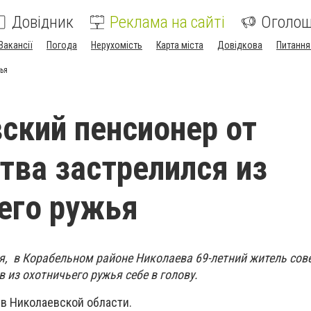
Довідник
Реклама на сайті
Оголо
Вакансії
Погода
Нерухомість
Карта міста
Довідкова
Питання
ья
ский пенсионер от
тва застрелился из
его ружья
ля, в Корабельном районе Николаева 69-летний житель со
 из охотничьего ружья себе в голову.
 в Николаевской области.