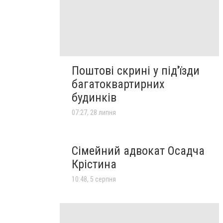
Поштові скрині у під'їзди
багатоквартирних
будинків
07:27, 28 липня
Сімейний адвокат Осадча
Крістина
10:48, 5 серпня