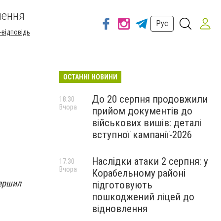
шення
Рус
-відповідь
ОСТАННІ НОВИНИ
До 20 серпня продовжили
18:30
Вчора
прийом документів до
військових вишів: деталі
вступної кампанії-2026
Наслідки атаки 2 серпня: у
17:30
Вчора
Корабельному районі
вершил
підготовують
пошкоджений ліцей до
відновлення