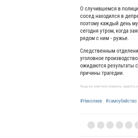
О случившемся в полици
сосед находился в депр
поэтому каждый день му
сегодня утром, когда зая
рядом с ним - ружье.
Следственным отделение
уголовное производство
ожидаются результаты с
причины трагедии.
Якщо ви помітили помилку, виділіть нео
#Николаев
#самоубийство