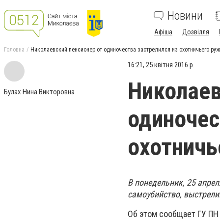
Новини
Афіша
Дозвілля
Головна
Николаевский пенсионер от одиночества застрелился из охотничьего руж
16:21, 25 квітня 2016 р.
Николаев
Булах Нина Викторовна
одиночес
охотничь
В понедельник, 25 апре
самоубийство, выстрелив
Об этом сообщает ГУ ПН