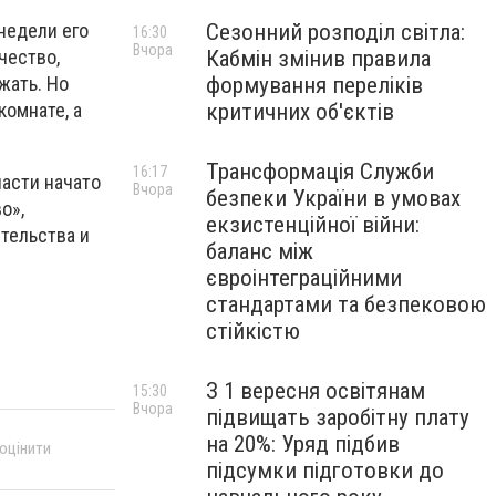
Сезонний розподіл світла:
недели его
16:30
Вчора
Кабмін змінив правила
чество,
формування переліків
жать. Но
критичних об'єктів
комнате, а
Трансформація Служби
16:17
асти начато
Вчора
безпеки України в умовах
о»,
екзистенційної війни:
тельства и
баланс між
євроінтеграційними
стандартами та безпековою
стійкістю
З 1 вересня освітянам
15:30
Вчора
підвищать заробітну плату
на 20%: Уряд підбив
 оцінити
підсумки підготовки до