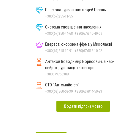
Пансіонат для літніх людей Грааль
+380(67)255-11-55
Система сповіщення населення
+380(67)350-44-68, +380(67)340-49-59
Еверест, охоронна фірма у Миколаєві
+380(67)515-10-91, +380(67)515-10-92
Антаков Володимир Борисович, лікар-
нейрохірург вищої категорії
+380679765388
СТО "Автомайстер"
+380(63)860-63-39, +380(63)844-50-93
Додати підприємство