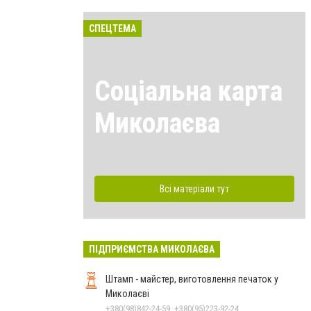
СПЕЦТЕМА
Соціальна карта
Миколаєва
Всі матеріали тут
ПІДПРИЄМСТВА МИКОЛАЄВА
Штамп - майстер, виготовлення печаток у
Миколаєві
+380(98)842-24-59, +380(95)223-92-24