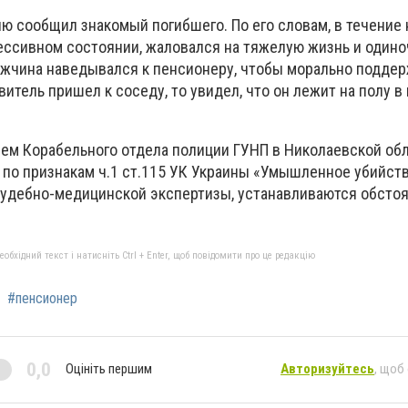
ю сообщил знакомый погибшего. По его словам, в течение 
ессивном состоянии, жаловался на тяжелую жизнь и одино
жчина наведывался к пенсионеру, чтобы морально поддер
витель пришел к соседу, то увидел, что он лежит на полу в 
м Корабельного отдела полиции ГУНП в Николаевской обл
 по признакам ч.1 ст.115 УК Украины «Умышленное убийств
удебно-медицинской экспертизы, устанавливаются обстоя
бхідний текст і натисніть Ctrl + Enter, щоб повідомити про це редакцію
#пенсионер
0,0
Оцініть першим
Авторизуйтесь
, щоб