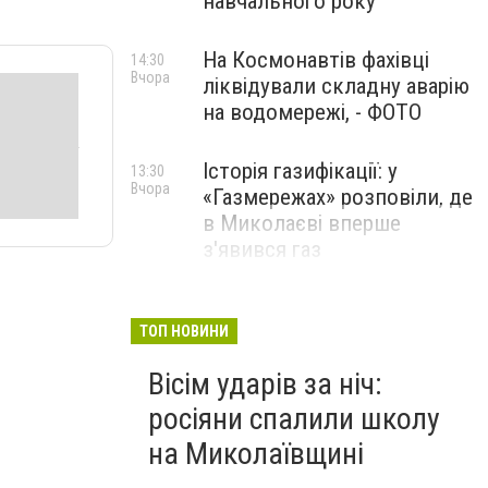
навчального року
На Космонавтів фахівці
14:30
Вчора
ліквідували складну аварію
на водомережі, - ФОТО
Історія газифікації: у
13:30
Вчора
«Газмережах» розповіли, де
в Миколаєві вперше
з'явився газ
Літній відпочинок у
13:00
Вчора
Миколаєві 2026: шукаємо
ТОП НОВИНИ
нові враження та
Вісім ударів за ніч:
перезавантаження
росіяни спалили школу
ПАРТНЕРСЬКИЙ СПЕЦПРОЄКТ
на Миколаївщині