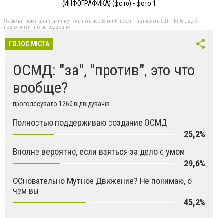
(ИНФОГРАФИКА) (фото) - фото 1
Якщо ви помітили помилку, виділіть необхідний текст і натисніть Ctrl + Enter, щоб
повідомити про це редакцію
ГОЛОС МІСТА
ОСМД: "за", "против", это что
вообще?
проголосувало 1260 відвідувачів
Полностью поддерживаю создание ОСМД
25,2%
Вполне вероятно, если взяться за дело с умом
29,6%
ОСновательно Мутное Движение? Не понимаю, о
чем вы
45,2%