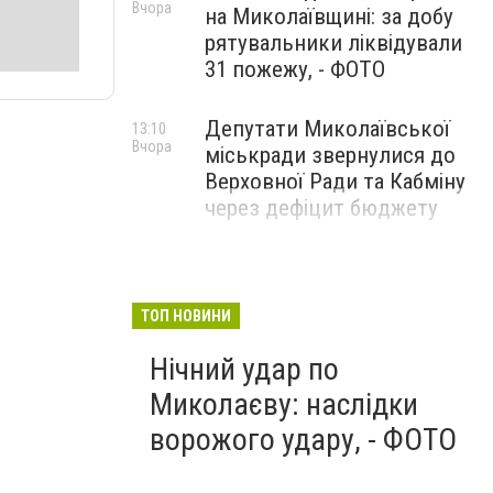
Вчора
на Миколаївщині: за добу
рятувальники ліквідували
31 пожежу, - ФОТО
Депутати Миколаївської
13:10
Вчора
міськради звернулися до
Верховної Ради та Кабміну
через дефіцит бюджету
ТОП НОВИНИ
Нічний удар по
Миколаєву: наслідки
ворожого удару, - ФОТО