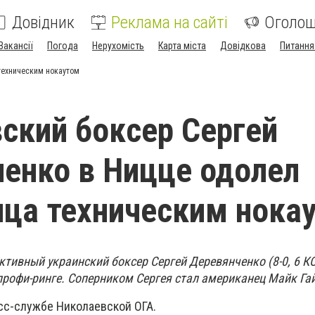
Довідник
Реклама на сайті
Оголо
Вакансії
Погода
Нерухомість
Карта міста
Довідкова
Питання
техническим нокаутом
ский боксер Сергей
енко в Ницце одолел
ца техническим нока
ктивный украинский боксер Сергей Деревянченко (8-0, 6 К
рофи-ринге. Cоперником Сергея стал американец Майк Гай (
сс-службе Николаевской ОГА.