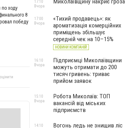
Миколаївщину накриє гроза
17:10
Вчора
 по ходу
финального 8
«Тихий продавець»: як
17:00
ировал победу
Вчора
ароматизація комерційних
приміщень збільшує
середній чек на 10–15%
НОВИНИ КОМПАНІЙ
Підприємці Миколаївщини
16:10
Вчора
можуть отримати до 200
тисяч гривень: триває
 оцінити
прийом заявок
Робота Миколаїв: ТОП
15:10
Вчора
вакансій від міських
підприємств
Вогонь ледь не знищив ліс
14:10