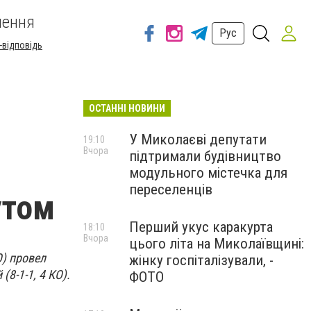
шення
Рус
-відповідь
ОСТАННІ НОВИНИ
У Миколаєві депутати
19:10
Вчора
підтримали будівництво
модульного містечка для
переселенців
утом
Перший укус каракурта
18:10
Вчора
цього літа на Миколаївщині:
О) провел
жінку госпіталізували, -
8-1-1, 4 КО).
ФОТО