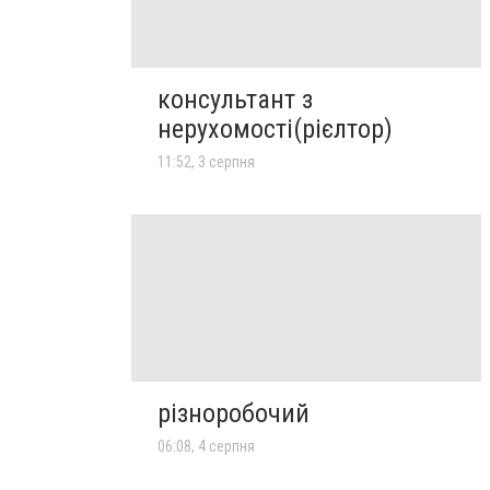
консультант з
нерухомості(рієлтор)
11:52, 3 серпня
різноробочий
06:08, 4 серпня