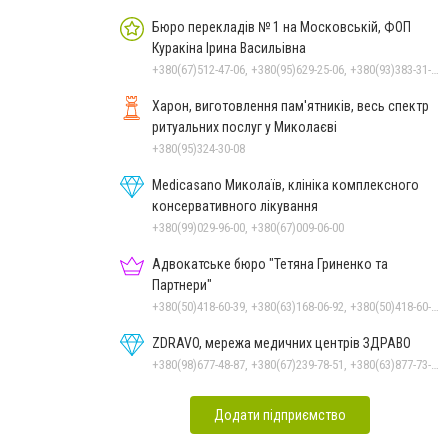
Бюро перекладів № 1 на Московській, ФОП
Куракіна Ірина Васильівна
+380(67)512-47-06, +380(95)629-25-06, +380(93)383-31-61, +380(66)645-74-00, +380(66)645-74-00
Харон, виготовлення пам'ятників, весь спектр
ритуальних послуг у Миколаєві
+380(95)324-30-08
Medicasano Миколаїв, клініка комплексного
консервативного лікування
+380(99)029-96-00, +380(67)009-06-00
Адвокатське бюро "Тетяна Гриненко та
Партнери"
+380(50)418-60-39, +380(63)168-06-92, +380(50)418-60-39
ZDRAVO, мережа медичних центрів ЗДРАВО
+380(98)677-48-87, +380(67)239-78-51, +380(63)877-73-33
Додати підприємство