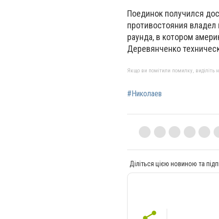
Поединок получился дост
противостояния владел и
раунда, в котором амер
Деревянченко техническ
Якщо ви помітили помилку, виділіть нео
#Николаев
Діліться цією новиною та підп