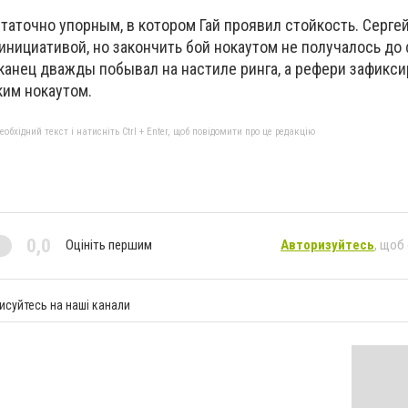
аточно упорным, в котором Гай проявил стойкость. Сергей
нициативой, но закончить бой нокаутом не получалось до 
иканец дважды побывал на настиле ринга, а рефери зафикс
им нокаутом.
бхідний текст і натисніть Ctrl + Enter, щоб повідомити про це редакцію
0,0
Оцініть першим
Авторизуйтесь
, щоб
исуйтесь на наші канали