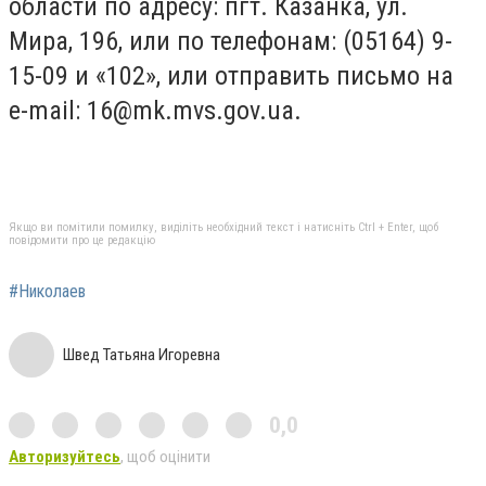
области по адресу: пгт. Казанка, ул.
Мира, 196, или по телефонам: (05164) 9-
15-09 и «102», или отправить письмо на
e-mail:
16@mk.mvs.gov.ua
.
Якщо ви помітили помилку, виділіть необхідний текст і натисніть Ctrl + Enter, щоб
повідомити про це редакцію
#Николаев
Швед Татьяна Игоревна
0,0
Авторизуйтесь
, щоб оцінити