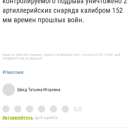
контролируемого подрыва уничтожено 2
артиллерийских снаряда калибром 152
мм времен прошлых войн.
Якщо ви помітили помилку, виділіть необхідний текст і натисніть Ctrl + Enter, щоб
повідомити про це редакцію
#Николаев
Швед Татьяна Игоревна
0,0
Авторизуйтесь
, щоб оцінити